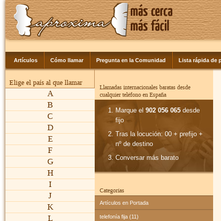
Artículos
Cómo llamar
Pregunta en la Comunidad
Lista rápida de p
Elige el país al que llamar
Llamadas internacionales baratas desde
A
cualquier teléfono en España
B
Marque el
902 056 065
desde
C
fijo
D
Tras la locución: 00 + prefijo +
E
nº de destino
F
Conversar más barato
G
H
I
Categorías
J
Artículos en Portada
K
L
telefonía fija (11)