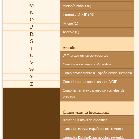
M
telefonía móvil (36)
N
internet y Voz IP (20)
O
iPhone (1)
P
Android (0)
R
S
T
Artículos
U
WIFI gratis en los aeropuertos
V
Comunicarse bien con Argentina
W
Como enviar dinero a España desde Alemania
Y
Como llamar a méxico usando VOIP
Z
Como llamar al extranjero con tarjetas de
prepago
Últimos temas de la comunidad
llamar a un movil de argentina
Llamadas Bolivia-España cobro revertido
Llamadas Bolivia-España cobro revertido