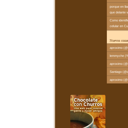
porque en ll
que delante 
Como identif
celular en C
Nuevos come
aproximo (@l
lemmyche (Yo
aproximo (@Sa
Santiago (@a
aproximo (@Fr