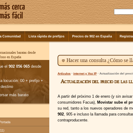
la Comunidad
Lista rápida de prefijos
Precios de 902 en España
Registra
rnacionales baratas desde
éfono en España
Hacer una consulta ¿Cómo se ll
ue el
902 056 065
desde
Artículos
·
internet y Voz IP
· Actualización del prec
Actualización del precio de las 
la locución: 00 + prefijo +
 destino
ersar más barato
A partir del próximo 1 de enero (y sin avis
consumidores Facua),
Movistar sube el pr
su red, tanto a los nuevos operadores de m
902
, 905 e incluso la llamada para consulta
contraproducente.
 Portada
(11)