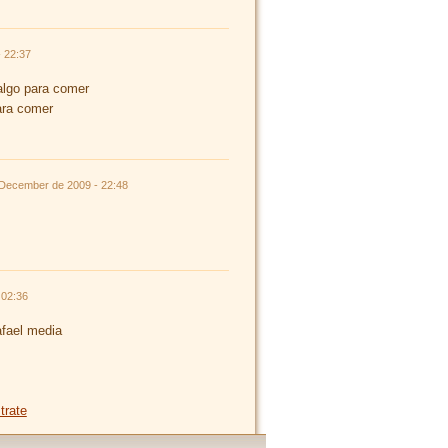
 22:37
algo para comer
ara comer
 December de 2009 - 22:48
 02:36
afael media
trate