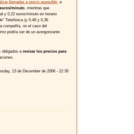
lizar llamadas a precio asequible
, a
 euros/minuto
, mientras que
l y 0,22 euros/minuto en horario
de" Telefónica (y 0,48 y 0,36
ra compañía, no el caso del
imo podría ser de un avergonzante
s obligados a
revisar los precios para
aciones.
sday, 13 de December de 2006 - 22:30