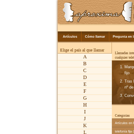
Artículos
Cómo llamar
Pregunta en 
Elige el país al que llamar
Llamadas inte
A
cualquier tel
B
Marq
C
fijo
D
Tras 
E
nº de
F
Conv
G
H
I
Categorías
J
Artículos en
K
L
telefonía fija 