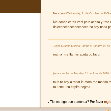
Moncho
el
Wednesday, 21 de October de 2009 -
Ma donde estas veni para acasa y trae 
daleeeeeeeeeeeeeeeeee no hay nada p
Juana Susana Medina Castillo el
Sunday, 06 de
mama´ me llamas aurita po favor
jesus sanchez el
Monday, 21 de June de 2010 -
mira te boy a robar la moto me mando r
tu tiene una espire negrea
¿Tienes algo que comentar? Por favor
regís