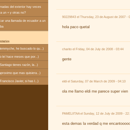
amadas del exterior hay veces
va un + y otras no?
90229843 el
Thursday, 23 de August de 2007 - 
icar una llamada de ecuador a un
uba
hola paco quetal
ntarios
emmyche, he buscado lo qu...)
charito el
Friday, 04 de July de 2008 - 03:44
 leí hace meses que por...)
gente
ntiago tienes razón, la...)
proximo que mas quisiera...)
ancisco Javier, si has l...)
eldi el
Saturday, 07 de March de 2009 - 04:10
ola me llamo eldi me parece super vien
PAMELIITAA el
Sunday, 12 de July de 2009 - 22
esta demas la verdad q me encantoooo