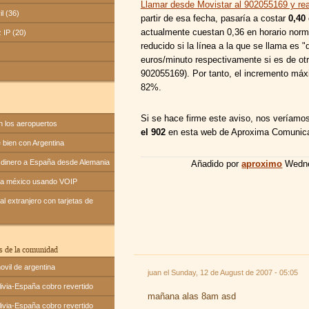
Llamar desde Movistar al 902055169 y rea
il (36)
partir de esa fecha, pasaría a costar
0,40
actualmente cuestan 0,36 en horario norma
z IP (20)
reducido si la línea a la que se llama es "
euros/minuto respectivamente si es de ot
902055169). Por tanto, el incremento máx
82%.
Si se hace firme este aviso, nos veríamo
n los aeropuertos
el 902
en esta web de Aproxima Comunic
bien con Argentina
dinero a España desde Alemania
Añadido por
aproximo
Wedne
 a méxico usando VOIP
l extranjero con tarjetas de
s de la comunidad
ovil de argentina
juan el
Sunday, 12 de August de 2007 - 05:05
ivia-España cobro revertido
mañana alas 8am asd
ivia-España cobro revertido