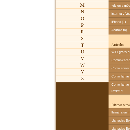
M
telefonía móv
N
internet y Vo
O
iPhone (1)
P
Android (0)
R
S
T
Artículos
U
WIFI gratis e
V
Comunicarse 
W
Como enviar 
Y
Como llamar
Z
Como llamar a
prepago
Últimos tema
llamar a un m
Llamadas Bol
Llamadas Bol