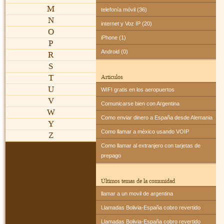
M
telefonía móvil (36)
N
internet y Voz IP (20)
O
iPhone (1)
P
Android (0)
R
S
T
Artículos
U
WIFI gratis en los aeropuertos
V
Comunicarse bien con Argentina
W
Como enviar dinero a España desde Alemania
Y
Como llamar a méxico usando VOIP
Z
Como llamar al extranjero con tarjetas de
prepago
Últimos temas de la comunidad
llamar a un movil de argentina
Llamadas Bolivia-España cobro revertido
Llamadas Bolivia-España cobro revertido