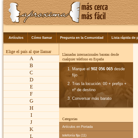
Artículos
Cómo llamar
Pregunta en la Comunidad
Lista rápida de p
Elige el país al que llamar
Llamadas internacionales baratas desde
A
cualquier teléfono en España
B
Marque el
902 056 065
desde
C
fijo
D
Tras la locución: 00 + prefijo +
E
nº de destino
F
Conversar más barato
G
H
I
Categorías
J
Artículos en Portada
K
L
telefonía fija (11)