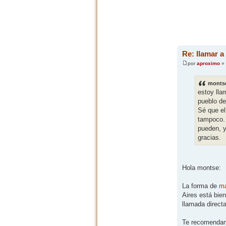
Re: llamar a
por
aproximo
» 
montse
estoy lla
pueblo de
Sé que el
tampoco. 
pueden, y
gracias.
Hola montse:
La forma de
ma
Aires está bie
llamada direct
Te recomendamo