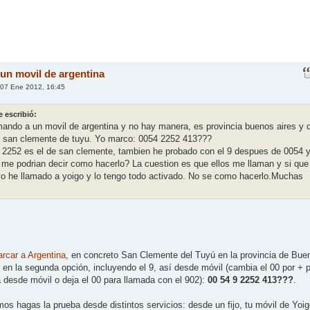
 un movil de argentina
07 Ene 2012, 16:45
 escribió:
mando a un movil de argentina y no hay manera, es provincia buenos aires y d
 san clemente de tuyu. Yo marco: 0054 2252 413???
 2252 es el de san clemente, tambien he probado con el 9 despues de 0054 
me podrian decir como hacerlo? La cuestion es que ellos me llaman y si que
o he llamado a yoigo y lo tengo todo activado. No se como hacerlo.Muchas
rcar a Argentina
, en concreto San Clemente del Tuyú en la provincia de Bue
n en la segunda opción, incluyendo el 9, así desde móvil (cambia el 00 por + 
a desde móvil o deja el 00 para llamada con el 902):
00 54 9 2252 413???
.
s hagas la prueba desde distintos servicios: desde un fijo, tu móvil de Yoig