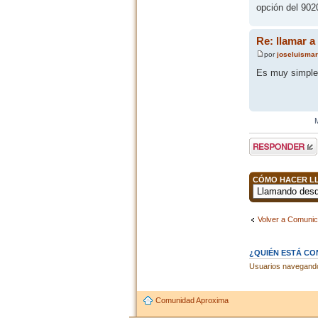
opción del 90
Re: llamar a
por
joseluisma
Es muy simple.
Publicar una
respuesta
CÓMO HACER LL
Volver a Comunic
¿QUIÉN ESTÁ C
Usuarios navegando 
Comunidad Aproxima