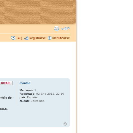
FAQ
Registrarse
Identificarse
montse
Mensajes:
1
Registrado:
02 Ene 2012, 22:10
eblo de
pais:
España
ciudad:
Barcelona
poco.