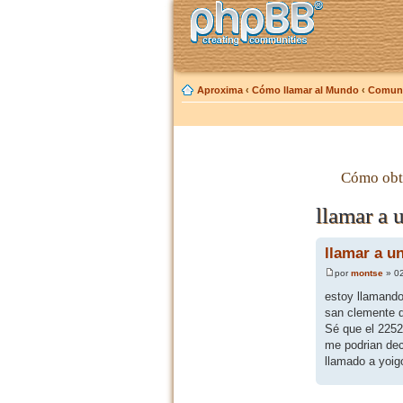
Aproxima
‹
Cómo llamar al Mundo
‹
Comuni
Cómo obt
llamar a 
llamar a u
por
montse
» 02
estoy llamando
san clemente 
Sé que el 2252
me podrian dec
llamado a yoig