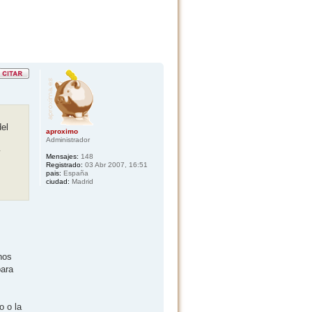
el
aproximo
Administrador
y
Mensajes:
148
Registrado:
03 Abr 2007, 16:51
pais:
España
ciudad:
Madrid
nos
para
o o la