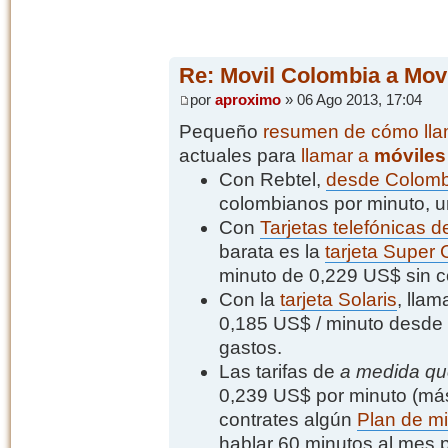
Re: Movil Colombia a Movi
por
aproximo
» 06 Ago 2013, 17:04
Pequeño
resumen de cómo llam
actuales para
llamar a
móviles
Con Rebtel,
desde Colombi
colombianos por minuto, 
Con
Tarjetas telefónicas d
barata es la
tarjeta Super 
minuto de 0,229 US$ sin c
Con la
tarjeta Solaris
, llam
0,185 US$ / minuto desde un
gastos.
Las tarifas de
a medida qu
0,239 US$ por minuto (más
contrates algún
Plan de m
hablar 60 minutos al mes