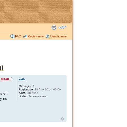
FAQ
Registrarse
Identificarse
il
keila
Mensajes:
1
Registrado:
28 Ago 2014, 00:00
os en
pais:
Argentina
ciudad:
buenos aires
 y no