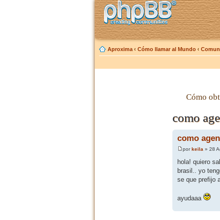
Aproxima
‹
Cómo llamar al Mundo
‹
Comuni
Cómo obt
como agen
como agend
por
keila
» 28 A
hola! quiero s
brasil.. yo ten
se que prefijo
ayudaaa