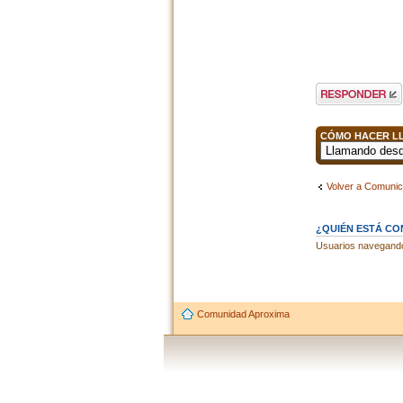
Publicar una
respuesta
CÓMO HACER LL
Volver a Comunic
¿QUIÉN ESTÁ C
Usuarios navegando 
Comunidad Aproxima