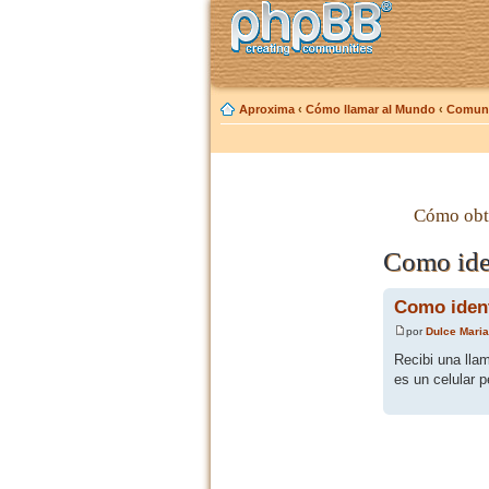
Aproxima
‹
Cómo llamar al Mundo
‹
Comuni
Cómo obt
Como iden
Como ident
por
Dulce Maria
Recibi una ll
es un celular 