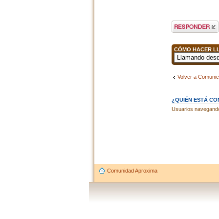
Publicar una
respuesta
CÓMO HACER LL
Volver a Comuni
¿QUIÉN ESTÁ C
Usuarios navegando 
Comunidad Aproxima