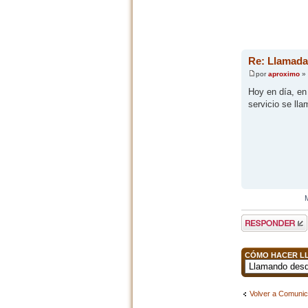
Re: Llamada
por
aproximo
» 
Hoy en día, e
servicio se ll
Publicar una
respuesta
CÓMO HACER LL
Volver a Comuni