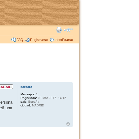
FAQ
Registrarse
Identificarse
barbara
Mensajes:
1
Registrado:
08 Mar 2017, 14:45
persona
pais:
España
ciudad:
MADRID
et! una