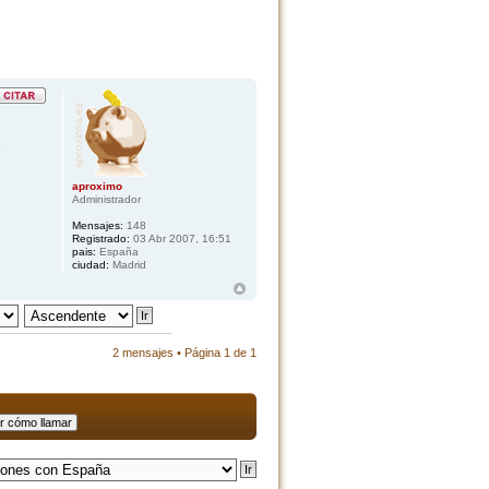
l
aproximo
Administrador
Mensajes:
148
Registrado:
03 Abr 2007, 16:51
pais:
España
ciudad:
Madrid
2 mensajes • Página
1
de
1