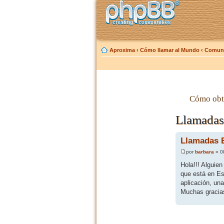
Aproxima
‹
Cómo llamar al Mundo
‹
Comuni
Cómo obt
Llamadas 
Llamadas B
por
barbara
» 0
Hola!!! Alguie
que está en Es
aplicación, una
Muchas gracias