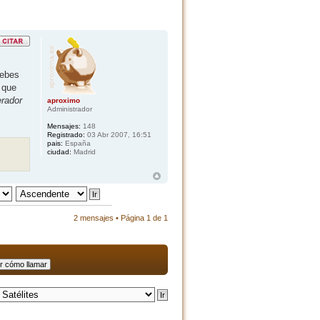
debes
 que
erador
aproximo
Administrador
Mensajes:
148
Registrado:
03 Abr 2007, 16:51
pais:
España
ciudad:
Madrid
2 mensajes • Página
1
de
1