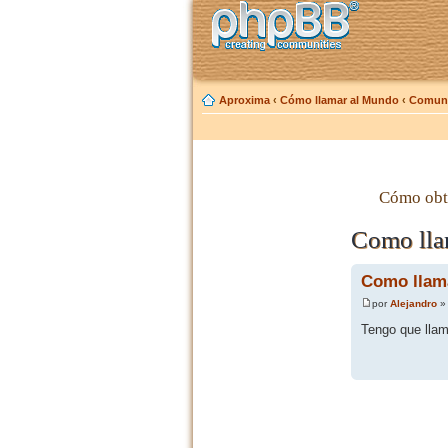
Aproxima
‹
Cómo llamar al Mundo
‹
Comuni
Cómo obt
Como lla
Como llam
por
Alejandro
» 
Tengo que llam