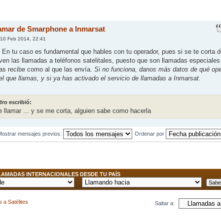
amar de Smarphone a Inmarsat
10 Feb 2014, 22:41
: En tu caso es fundamental que hables con tu operador, pues si se te corta 
iven las llamadas a teléfonos satelitales, puesto que son llamadas especiales
las recibe como al que las envía.
Si no funciona, danos más datos de qué op
del que llamas, y si ya has activado el servicio de llamadas a Inmarsat.
dro escribió:
 llamar ... y se me corta, alguien sabe como hacerla
Mostrar mensajes previos:
Ordenar por
AMADAS INTERNACIONALES DESDE TU PAÍS
 a Satélites
Saltar a: