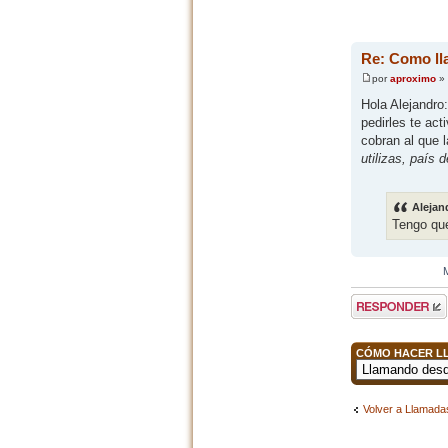
Re: Como ll
por
aproximo
» 
Hola Alejandro
pedirles te act
cobran al que 
utilizas, país 
Alejan
Tengo que
Publicar una
respuesta
CÓMO HACER LL
Volver a Llamadas