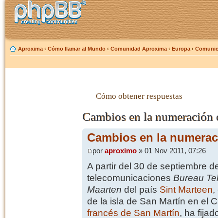
Aproxima
‹
Cómo llamar al Mundo
‹
Comunidad Aproxima
‹
Europa
‹
Comunica
Cómo obtener respuestas
Cambios en la numeración 
Cambios en la numerac
por
aproximo
» 01 Nov 2011, 07:26
A partir del 30 de septiembre d
telecomunicaciones
Bureau Te
Maarten
del país
Sint Marteen
,
de la isla de San Martín en el 
francés de San Martín
, ha fija