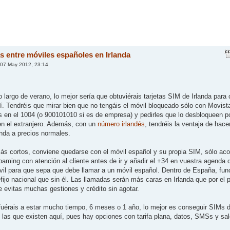
 entre móviles españoles en Irlanda
07 May 2012, 23:14
 largo de verano, lo mejor sería que obtuviérais tarjetas SIM de Irlanda para
llí. Tendréis que mirar bien que no tengáis el móvil bloqueado sólo con Movista
os en el 1004 (o 900101010 si es de empresa) y pedirles que lo desbloqueen p
 en el extranjero. Además, con un
número irlandés
, tendréis la ventaja de hace
anda a precios normales.
ás cortos, conviene quedarse con el móvil español y su propia SIM, sólo ac
oaming con atención al cliente antes de ir y añadir el +34 en vuestra agenda 
il para que sepa que debe llamar a un móvil español. Dentro de España, fun
efijo nacional que sin él. Las llamadas serán más caras en Irlanda que por el 
e evitas muchas gestiones y crédito sin agotar.
fuérais a estar mucho tiempo, 6 meses o 1 año, lo mejor es conseguir SIMs 
 las que existen aquí, pues hay opciones con tarifa plana, datos, SMSs y sa