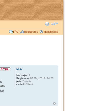
FAQ
Registrarse
Identificarse
Idoia
Mensajes:
1
Registrado:
02 May 2012, 14:23
Es
pais:
España
ciudad:
Ollauri
rato
rse