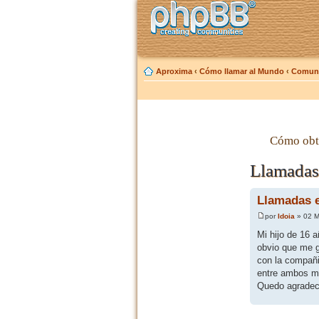
Aproxima
‹
Cómo llamar al Mundo
‹
Comuni
Cómo obt
Llamadas 
Llamadas e
por
Idoia
» 02 M
Mi hijo de 16 
obvio que me g
con la compañi
entre ambos mó
Quedo agradeci