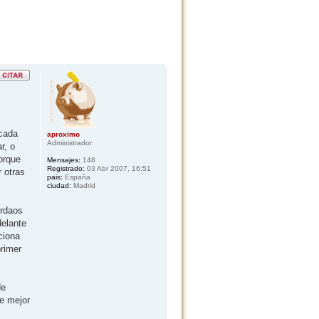
 cada
aproximo
Administrador
r, o
orque
Mensajes:
148
Registrado:
03 Abr 2007, 16:51
r otras
pais:
España
ciudad:
Madrid
ordaos
delante
ciona
primer
de
le mejor