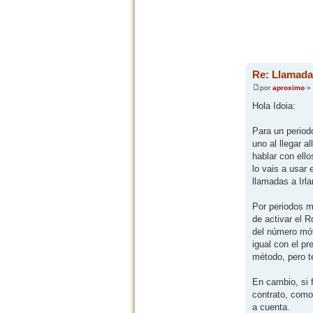
Re: Llamadas
por
aproximo
» 
Hola Idoia:
Para un periodo
uno al llegar a
hablar con ell
lo vais a usar
llamadas a Irl
Por periodos m
de activar el R
del número móv
igual con el pr
método, pero t
En cambio, si 
contrato, como
a cuenta.