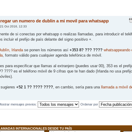
regar un numero de dublin a mi movil para whatsapp
21 Oct 2016, 12:33
ente de si conectas por whatsapp o realizas llamadas, para introducir el telé
 incluir el prefijo de país delante del signo positivo +.
ublín, Irlanda
se ponen los números así
+353 8? ??? ????
whatsappeando 
da
, formato válido para cualquier agenda telefónica de móvil.
es para especificar que llamas al extranjero (puedes usar 00), 353 es el prefij
?? ???? es el teléfono móvil de 9 cifras que te han dado (Irlanda no usa prefij
óviles).
 sugieres
+52 1 ?? ???? ????
, en cambio, sería para una
llamada a móvil d
Mostrar mensajes previos:
Ordenar por
AMADAS INTERNACIONALES DESDE TU PAÍS