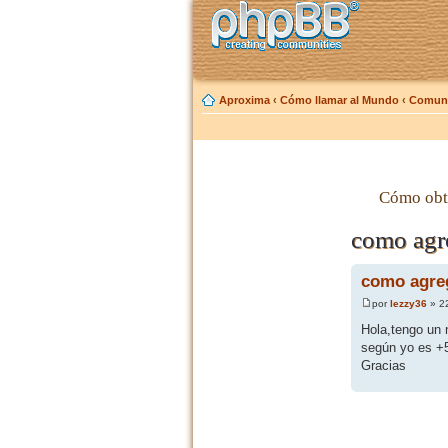
Aproxima
‹
Cómo llamar al Mundo
‹
Comuni
Cómo obt
como agr
como agreg
por
lezzy36
» 22
Hola,tengo un 
según yo es +5
Gracias