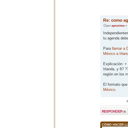
Re: como ag
por
aproximo
» 
Independientem
tu agenda debes
Para
llamar a D
México a Irlan
Explicación: + 
Irlanda, y 8? ?
región en los m
El formato que
México
.
Publicar una
respuesta
CÓMO HACER LL