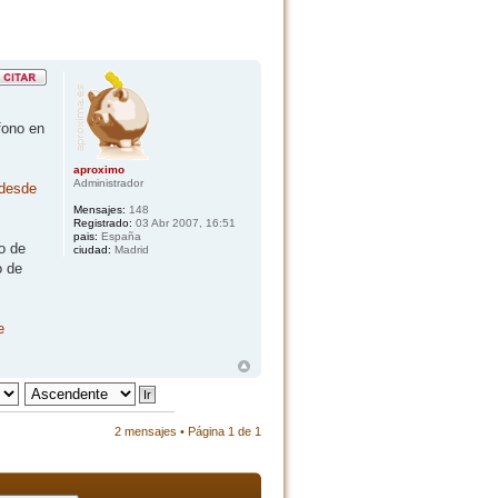
fono en
aproximo
Administrador
desde
Mensajes:
148
Registrado:
03 Abr 2007, 16:51
pais:
España
o de
ciudad:
Madrid
o de
e
2 mensajes • Página
1
de
1