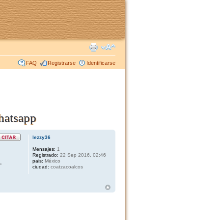
FAQ
Registrarse
Identificarse
hatsapp
lezzy36
Mensajes:
1
Registrado:
22 Sep 2016, 02:46
,
pais:
México
ciudad:
coatzacoalcos