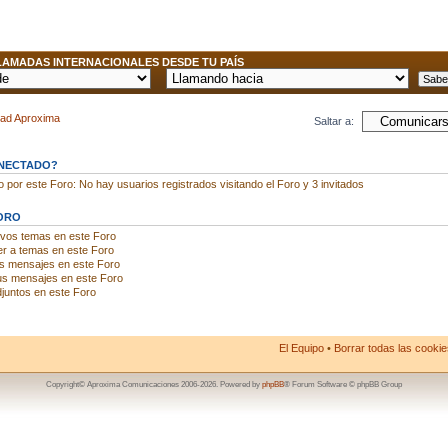
AMADAS INTERNACIONALES DESDE TU PAÍS
dad Aproxima
Saltar a:
ONECTADO?
por este Foro: No hay usuarios registrados visitando el Foro y 3 invitados
ORO
evos temas en este Foro
r a temas en este Foro
us mensajes en este Foro
us mensajes en este Foro
juntos en este Foro
El Equipo
•
Borrar todas las cookies
Copyright© Aproxima Comunicaciones 2006-2026. Powered by
phpBB
® Forum Software © phpBB Group