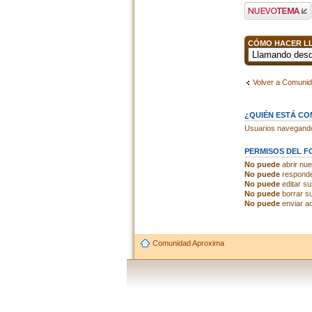
Publicar un nuevo
tema
CÓMO HACER LL
Volver a Comuni
¿QUIÉN ESTÁ C
Usuarios navegando 
PERMISOS DEL F
No puede
abrir nu
No puede
responde
No puede
editar s
No puede
borrar s
No puede
enviar ad
Comunidad Aproxima