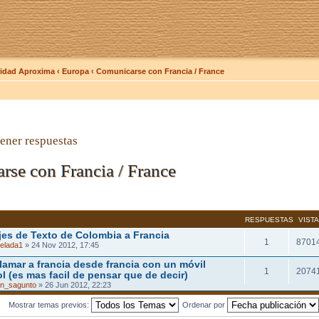
dad Aproxima
‹
Europa
‹
Comunicarse con Francia / France
ener respuestas
se con Francia / France
RESPUESTAS
VIST
es de Texto de Colombia a Francia
1
8701
elada1
» 24 Nov 2012, 17:45
lamar a francia desde francia con un móvil
1
2074
l (es mas facil de pensar que de decir)
in_sagunto
» 26 Jun 2012, 22:23
Mostrar temas previos:
Ordenar por