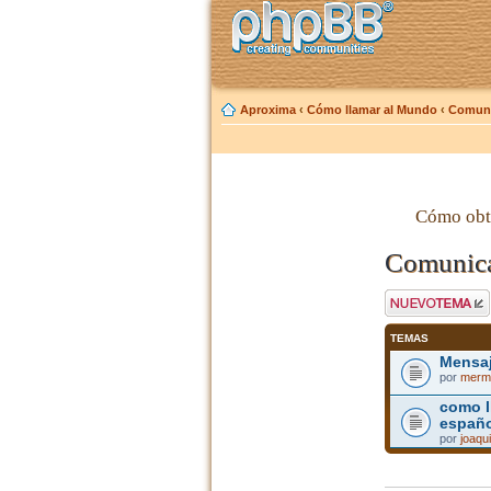
Aproxima
‹
Cómo llamar al Mundo
‹
Comuni
Cómo obt
Comunicar
Publicar un nuevo
tema
TEMAS
Mensaj
por
merm
como l
españo
por
joaqu