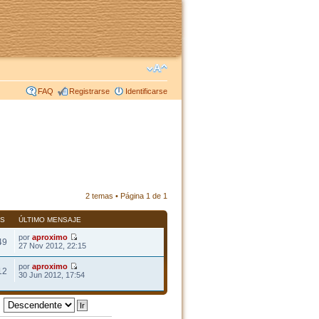
FAQ
Registrarse
Identificarse
2 temas • Página
1
de
1
AS
ÚLTIMO MENSAJE
por
aproximo
49
27 Nov 2012, 22:15
por
aproximo
12
30 Jun 2012, 17:54