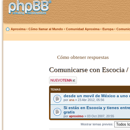
Aproxima
‹
Cómo llamar al Mundo
‹
Comunidad Aproxima
‹
Europa
‹
Comunica
Cómo obtener respuestas
Comunicarse con Escocia /
Publicar un nuevo
tema
TEMAS
desde un movil de México a uno 
por
ana
» 23 Abr 2012, 05:56
Si estás en Escocia y tienes entre
gratis
por
aproximo
» 03 Oct 2007, 20:55
Mostrar temas previos: