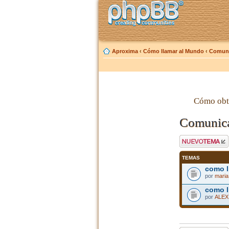
Aproxima
‹
Cómo llamar al Mundo
‹
Comuni
Cómo obt
Comunica
Publicar un nuevo
tema
TEMAS
como l
por
maria 
como l
por
ALEX