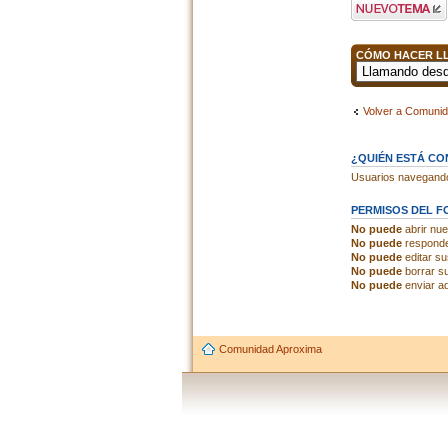
Publicar un nuevo
tema
CÓMO HACER LL
Volver a Comuni
¿QUIÉN ESTÁ C
Usuarios navegando 
PERMISOS DEL F
No puede
abrir nu
No puede
responde
No puede
editar s
No puede
borrar s
No puede
enviar ad
Comunidad Aproxima