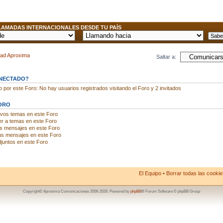
AMADAS INTERNACIONALES DESDE TU PAÍS
dad Aproxima
Saltar a:
ONECTADO?
por este Foro: No hay usuarios registrados visitando el Foro y 2 invitados
ORO
evos temas en este Foro
r a temas en este Foro
us mensajes en este Foro
us mensajes en este Foro
juntos en este Foro
El Equipo
•
Borrar todas las cookies
Copyright© Aproxima Comunicaciones 2006-2026. Powered by
phpBB
® Forum Software © phpBB Group