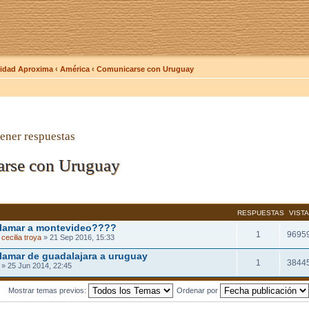
dad Aproxima
‹
América
‹
Comunicarse con Uruguay
ener respuestas
rse con Uruguay
RESPUESTAS
VIST
lamar a montevideo????
1
9695
cecilia troya
» 21 Sep 2016, 15:33
lamar de guadalajara a uruguay
1
3844
» 25 Jun 2014, 22:45
Mostrar temas previos:
Ordenar por