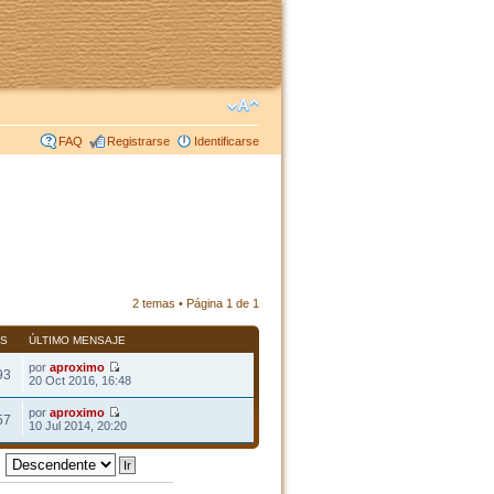
FAQ
Registrarse
Identificarse
2 temas • Página
1
de
1
AS
ÚLTIMO MENSAJE
por
aproximo
93
20 Oct 2016, 16:48
por
aproximo
57
10 Jul 2014, 20:20