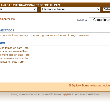
AMADAS INTERNACIONALES DESDE TU PAÍS
dad Aproxima
Saltar a:
ONECTADO?
por este Foro: No hay usuarios registrados visitando el Foro y 2 invitados
ORO
evos temas en este Foro
r a temas en este Foro
us mensajes en este Foro
us mensajes en este Foro
juntos en este Foro
El Equipo
•
Borrar todas las cookies
Copyright© Aproxima Comunicaciones 2006-2026. Powered by
phpBB
® Forum Software © phpBB Group