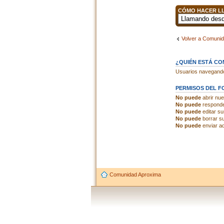
CÓMO HACER LL
Volver a Comuni
¿QUIÉN ESTÁ C
Usuarios navegando 
PERMISOS DEL F
No puede
abrir nu
No puede
responde
No puede
editar s
No puede
borrar s
No puede
enviar ad
Comunidad Aproxima