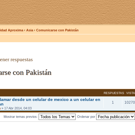
dad Aproxima
‹
Asia
‹
Comunicarse con Pakistán
ener respuestas
rse con Pakistán
RESPUESTAS
VIST
lamar desde un celular de mexico a un celular en
1
10270
an
a
» 17 Abr 2014, 04:03
Mostrar temas previos:
Ordenar por