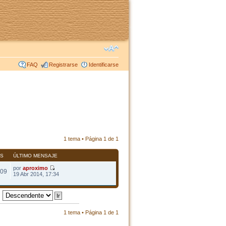
FAQ
Registrarse
Identificarse
1 tema • Página
1
de
1
AS
ÚLTIMO MENSAJE
por
aproximo
09
19 Abr 2014, 17:34
1 tema • Página
1
de
1