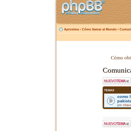
Aproxima
‹
Cómo llamar al Mundo
‹
Comuni
Cómo obt
Comunica
Publicar un nuevo
tema
TEMAS
como l
pakist
por
chav
Publicar un nuevo
tema