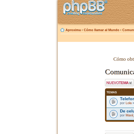
Aproxima
‹
Cómo llamar al Mundo
‹
Comuni
Cómo obt
Comunica
Publicar un nuevo
tema
TEMAS
Telefo
por
Lola
»
De celu
por
Maxii