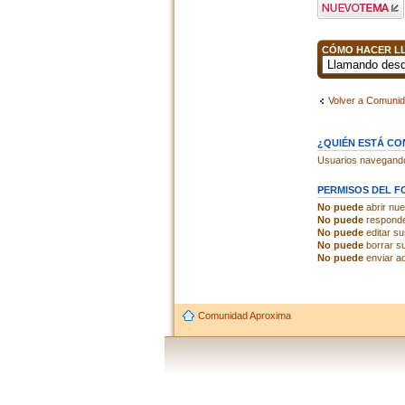
Publicar un nuevo
tema
CÓMO HACER LL
Volver a Comuni
¿QUIÉN ESTÁ C
Usuarios navegando 
PERMISOS DEL F
No puede
abrir nu
No puede
responde
No puede
editar s
No puede
borrar s
No puede
enviar ad
Comunidad Aproxima