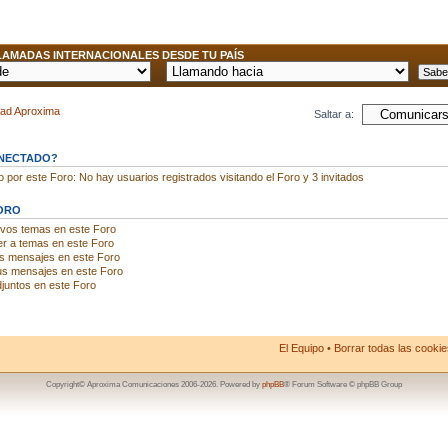
AMADAS INTERNACIONALES DESDE TU PAÍS
dad Aproxima
Saltar a:
ONECTADO?
por este Foro: No hay usuarios registrados visitando el Foro y 3 invitados
ORO
evos temas en este Foro
r a temas en este Foro
us mensajes en este Foro
us mensajes en este Foro
juntos en este Foro
El Equipo
•
Borrar todas las cookies
Copyright© Aproxima Comunicaciones 2006-2026. Powered by
phpBB
® Forum Software © phpBB Group