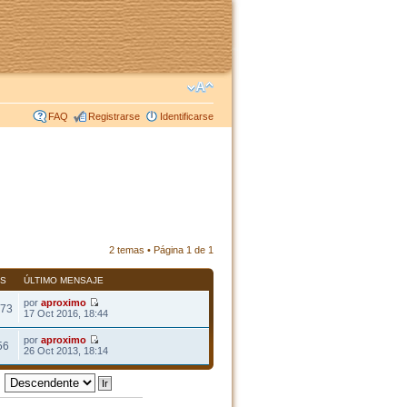
FAQ
Registrarse
Identificarse
2 temas • Página
1
de
1
AS
ÚLTIMO MENSAJE
por
aproximo
73
17 Oct 2016, 18:44
por
aproximo
56
26 Oct 2013, 18:14