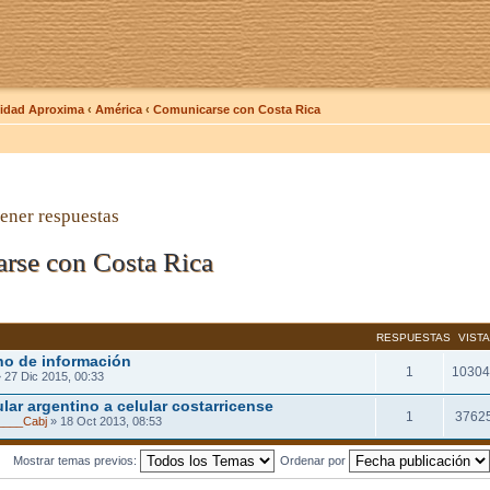
dad Aproxima
‹
América
‹
Comunicarse con Costa Rica
ener respuestas
rse con Costa Rica
RESPUESTAS
VIST
no de información
1
10304
 27 Dic 2015, 00:33
lar argentino a celular costarricense
1
3762
____Cabj
» 18 Oct 2013, 08:53
Mostrar temas previos:
Ordenar por