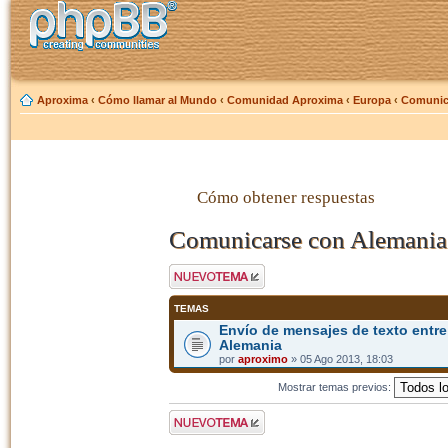
Aproxima
‹
Cómo llamar al Mundo
‹
Comunidad Aproxima
‹
Europa
‹
Comunica
Cómo obtener respuestas
Comunicarse con Alemania 
Publicar un nuevo
tema
TEMAS
Envío de mensajes de texto entr
Alemania
por
aproximo
» 05 Ago 2013, 18:03
Mostrar temas previos:
Publicar un nuevo
tema