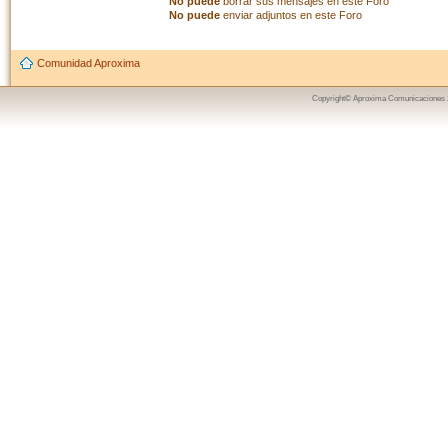
No puede
borrar sus mensajes en este Foro
No puede
enviar adjuntos en este Foro
Comunidad Aproxima
Copyright© Aproxima Comunicaciones 