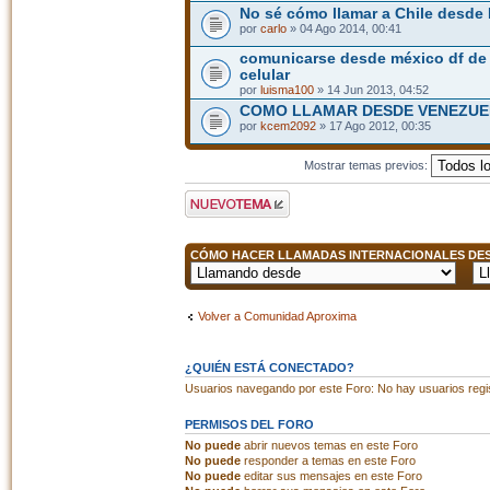
No sé cómo llamar a Chile desde
por
carlo
» 04 Ago 2014, 00:41
comunicarse desde méxico df de c
celular
por
luisma100
» 14 Jun 2013, 04:52
COMO LLAMAR DESDE VENEZUEL
por
kcem2092
» 17 Ago 2012, 00:35
Mostrar temas previos:
Publicar un nuevo
tema
CÓMO HACER LLAMADAS INTERNACIONALES DESD
Volver a Comunidad Aproxima
¿QUIÉN ESTÁ CONECTADO?
Usuarios navegando por este Foro: No hay usuarios regist
PERMISOS DEL FORO
No puede
abrir nuevos temas en este Foro
No puede
responder a temas en este Foro
No puede
editar sus mensajes en este Foro