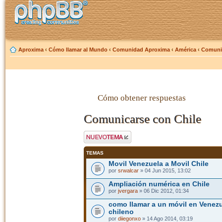
Aproxima
‹
Cómo llamar al Mundo
‹
Comunidad Aproxima
‹
América
‹
Comunic
Cómo obtener respuestas
Comunicarse con Chile
Publicar un nuevo
tema
TEMAS
Movil Venezuela a Movil Chile
por
srwalcar
» 04 Jun 2015, 13:02
Ampliación numérica en Chile
por
jvergara
» 06 Dic 2012, 01:34
como llamar a un móvil en Venezu
chileno
por
diiegonxo
» 14 Ago 2014, 03:19