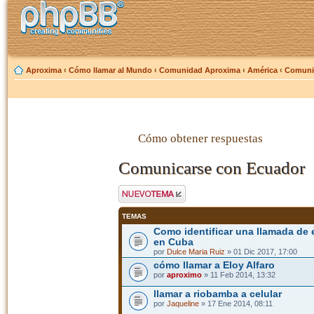
Aproxima
‹
Cómo llamar al Mundo
‹
Comunidad Aproxima
‹
América
‹
Comuni
Cómo obtener respuestas
Comunicarse con Ecuador
Publicar un nuevo
tema
TEMAS
Como identificar una llamada de 
en Cuba
por
Dulce Maria Ruiz
» 01 Dic 2017, 17:00
cómo llamar a Eloy Alfaro
por
aproximo
» 11 Feb 2014, 13:32
llamar a riobamba a celular
por
Jaqueline
» 17 Ene 2014, 08:11