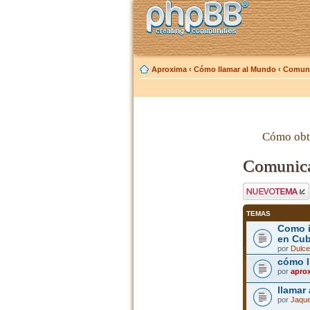
Aproxima
‹
Cómo llamar al Mundo
‹
Comuni
Cómo obt
Comunica
Publicar un nuevo
tema
TEMAS
Como i
en Cu
por
Dulce
cómo l
por
apro
llamar
por
Jaque