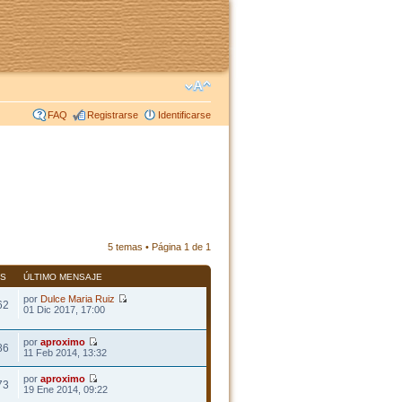
FAQ
Registrarse
Identificarse
5 temas • Página
1
de
1
AS
ÚLTIMO MENSAJE
por
Dulce Maria Ruiz
62
01 Dic 2017, 17:00
por
aproximo
86
11 Feb 2014, 13:32
por
aproximo
73
19 Ene 2014, 09:22