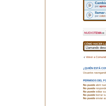
Cambio
por
apro
llamar
por
colon
Publicar un nuevo
tema
CÓMO HACER LL
Volver a Comuni
¿QUIÉN ESTÁ C
Usuarios navegando 
PERMISOS DEL F
No puede
abrir nu
No puede
responde
No puede
editar s
No puede
borrar s
No puede
enviar ad