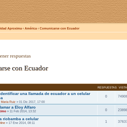
dad Aproxima
‹
América
‹
Comunicarse con Ecuador
ener respuestas
rse con Ecuador
RESPUESTAS
VIST
dentificar una llamada de ecuador a un celular
0
7490
ba
 Maria Ruiz
» 01 Dic 2017, 17:00
lamar a Eloy Alfaro
0
2389
ximo
» 11 Feb 2014, 13:32
 a riobamba a celular
1
3763
line
» 17 Ene 2014, 08:11