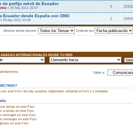
 de prefijo móvil de Ecuador
0
2263
ximo
» 28 Sep 2012, 20:07
 a Ecuador desde España con ONO
1
3364
» 28 Ago 2012, 03:48
Mostrar temas previos:
Ordenar por
AMADAS INTERNACIONALES DESDE TU PAÍS
dad Aproxima
Saltar a:
ONECTADO?
por este Foro: No hay usuarios registrados visitando el Foro y 2 invitados
ORO
evos temas en este Foro
r a temas en este Foro
us mensajes en este Foro
us mensajes en este Foro
juntos en este Foro