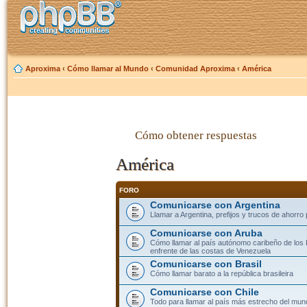
Aproxima
‹
Cómo llamar al Mundo
‹
Comunidad Aproxima
‹
América
Cómo obtener respuestas
América
FORO
Comunicarse con Argentina
Llamar a Argentina, prefijos y trucos de ahorro
Comunicarse con Aruba
Cómo llamar al país autónomo caribeño de los 
enfrente de las costas de Venezuela
Comunicarse con Brasil
Cómo llamar barato a la república brasileira
Comunicarse con Chile
Todo para llamar al país más estrecho del mun