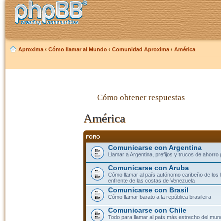
Aproxima
‹
Cómo llamar al Mundo
‹
Comunidad Aproxima
‹
América
Cómo obtener respuestas
América
FORO
Comunicarse con Argentina
Llamar a Argentina, prefijos y trucos de ahorro
Comunicarse con Aruba
Cómo llamar al país autónomo caribeño de los 
enfrente de las costas de Venezuela
Comunicarse con Brasil
Cómo llamar barato a la república brasileira
Comunicarse con Chile
Todo para llamar al país más estrecho del mun