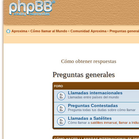
Aproxima
‹
Cómo llamar al Mundo
‹
Comunidad Aproxima
‹
Preguntas genera
Cómo obtener respuestas
Preguntas generales
FORO
Llamadas internacionales
Llamadas entre países del mundo
Preguntas Contestadas
Pregunta todas tus dudas sobre cómo llamar
Llamadas a Satélites
Cómo llamar a
satélites inmarsat
,
llamar a Iridi