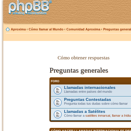
Aproxima
‹
Cómo llamar al Mundo
‹
Comunidad Aproxima
‹
Preguntas genera
Cómo obtener respuestas
Preguntas generales
FORO
Llamadas internacionales
Llamadas entre países del mundo
Preguntas Contestadas
Pregunta todas tus dudas sobre cómo llamar
Llamadas a Satélites
Cómo llamar a
satélites inmarsat
,
llamar a Iridi