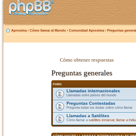
Aproxima
‹
Cómo llamar al Mundo
‹
Comunidad Aproxima
‹
Preguntas genera
Cómo obtener respuestas
Preguntas generales
FORO
Llamadas internacionales
Llamadas entre países del mundo
Preguntas Contestadas
Pregunta todas tus dudas sobre cómo llamar
Llamadas a Satélites
Cómo llamar a
satélites inmarsat
,
llamar a Iridi