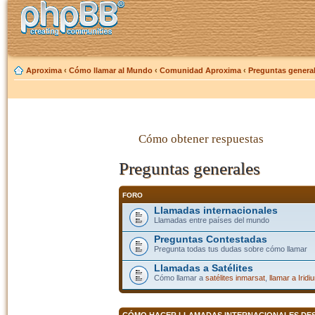
Aproxima
‹
Cómo llamar al Mundo
‹
Comunidad Aproxima
‹
Preguntas genera
Cómo obtener respuestas
Preguntas generales
FORO
Llamadas internacionales
Llamadas entre países del mundo
Preguntas Contestadas
Pregunta todas tus dudas sobre cómo llamar
Llamadas a Satélites
Cómo llamar a
satélites inmarsat
,
llamar a Iridi