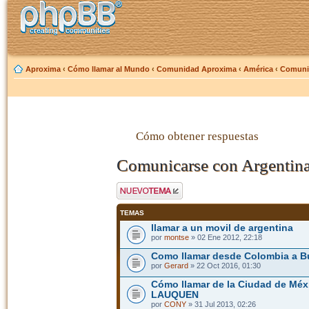
Aproxima
‹
Cómo llamar al Mundo
‹
Comunidad Aproxima
‹
América
‹
Comunic
Cómo obtener respuestas
Comunicarse con Argentin
Publicar un nuevo
tema
TEMAS
llamar a un movil de argentina
por
montse
» 02 Ene 2012, 22:18
Como llamar desde Colombia a B
por
Gerard
» 22 Oct 2016, 01:30
Cómo llamar de la Ciudad de Mé
LAUQUEN
por
CONY
» 31 Jul 2013, 02:26