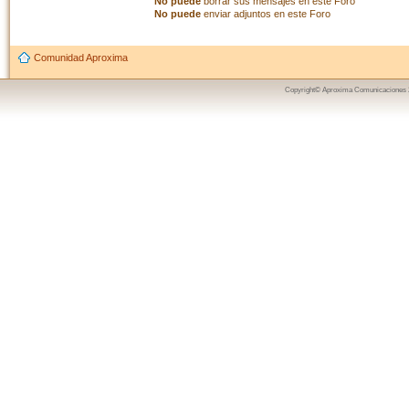
No puede
borrar sus mensajes en este Foro
No puede
enviar adjuntos en este Foro
Comunidad Aproxima
Copyright© Aproxima Comunicaciones 