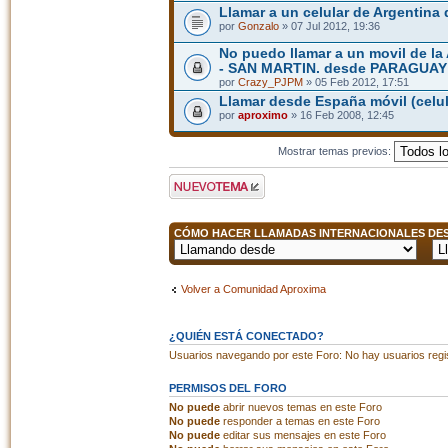
Llamar a un celular de Argentina
por
Gonzalo
» 07 Jul 2012, 19:36
No puedo llamar a un movil de l
- SAN MARTIN. desde PARAGUAY
por
Crazy_PJPM
» 05 Feb 2012, 17:51
Llamar desde España móvil (celula
por
aproximo
» 16 Feb 2008, 12:45
Mostrar temas previos:
Publicar un nuevo
tema
CÓMO HACER LLAMADAS INTERNACIONALES DESD
Volver a Comunidad Aproxima
¿QUIÉN ESTÁ CONECTADO?
Usuarios navegando por este Foro: No hay usuarios regist
PERMISOS DEL FORO
No puede
abrir nuevos temas en este Foro
No puede
responder a temas en este Foro
No puede
editar sus mensajes en este Foro