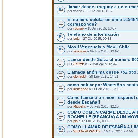
llamar desde uruguay a un numer
por wicky » 02 Dic 2014, 11:52
El numero celular en chile 51948
corresponde?
por
rodrigo
» 18 Jun 2015, 18:07
Telefono de información
por
Lola
» 27 Dic 2015, 00:33
Movil Venezuela a Movil Chile
por
srwalcar
» 04 Jun 2015, 13:02
Llamar desde Suiza al numero 9
por
AYDEE
» 27 Mar 2015, 15:33
Llamada anónima desde +52 555
por
gloriagld
» 29 Ene 2015, 14:21
como hablar por WhatsApp hasta
por
ireneeeee
» 11 Feb 2015, 12:19
Como llamar a un movil español 
desde España!!
por
Miguelrc
» 06 Feb 2015, 12:15
COMO COMUNICARME DESDE ARG
ROCHELLE (FRANCIA) A UN MOV
por
pia
» 17 Ene 2015, 00:12
COMO LLAMAR DE ESPAÑA A LI
por
WILMA ROSALES
» 15 Ago 2014, 04:55