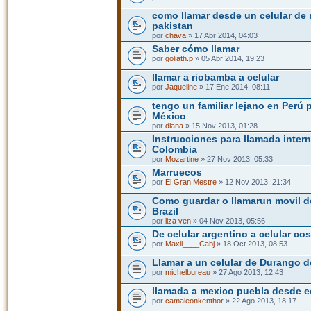
como llamar desde un celular de 
pakistan
por
chava
» 17 Abr 2014, 04:03
Saber cómo llamar
por
goliath.p
» 05 Abr 2014, 19:23
llamar a riobamba a celular
por
Jaqueline
» 17 Ene 2014, 08:11
tengo un familiar lejano en Perú 
México
por
diana
» 15 Nov 2013, 01:28
Instrucciones para llamada inter
Colombia
por
Mozartine
» 27 Nov 2013, 05:33
Marruecos
por
El Gran Mestre
» 12 Nov 2013, 21:34
Como guardar o llamarun movil 
Brazil
por
liza ven
» 04 Nov 2013, 05:56
De celular argentino a celular co
por
Maxii____Cabj
» 18 Oct 2013, 08:53
Llamar a un celular de Durango d
por
michelbureau
» 27 Ago 2013, 12:43
llamada a mexico puebla desde 
por
camaleonkenthor
» 22 Ago 2013, 18:17