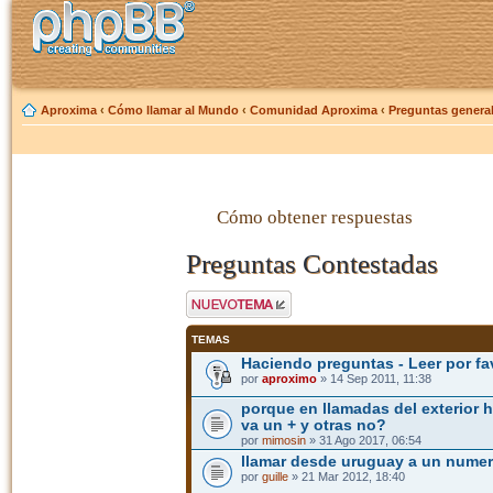
Aproxima
‹
Cómo llamar al Mundo
‹
Comunidad Aproxima
‹
Preguntas genera
Cómo obtener respuestas
Preguntas Contestadas
Publicar un nuevo
tema
TEMAS
Haciendo preguntas - Leer por fa
por
aproximo
» 14 Sep 2011, 11:38
porque en llamadas del exterior 
va un + y otras no?
por
mimosin
» 31 Ago 2017, 06:54
llamar desde uruguay a un numer
por
guille
» 21 Mar 2012, 18:40