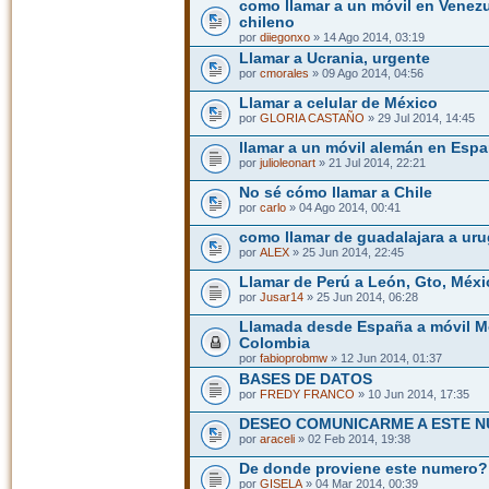
como llamar a un móvil en Venezu
chileno
por
diiegonxo
» 14 Ago 2014, 03:19
Llamar a Ucrania, urgente
por
cmorales
» 09 Ago 2014, 04:56
Llamar a celular de México
por
GLORIA CASTAÑO
» 29 Jul 2014, 14:45
llamar a un móvil alemán en Esp
por
julioleonart
» 21 Jul 2014, 22:21
No sé cómo llamar a Chile
por
carlo
» 04 Ago 2014, 00:41
como llamar de guadalajara a ur
por
ALEX
» 25 Jun 2014, 22:45
Llamar de Perú a León, Gto, Méxi
por
Jusar14
» 25 Jun 2014, 06:28
Llamada desde España a móvil Mo
Colombia
por
fabioprobmw
» 12 Jun 2014, 01:37
BASES DE DATOS
por
FREDY FRANCO
» 10 Jun 2014, 17:35
DESEO COMUNICARME A ESTE 
por
araceli
» 02 Feb 2014, 19:38
De donde proviene este numero?
por
GISELA
» 04 Mar 2014, 00:39