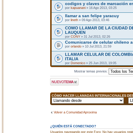
codigos y claves de marcación e
por
kapuanani
» 16 Ago 2013, 03:25
llamar a san felipe yaracuy
por
lineth
» 09 Ago 2013, 03:46
COMO LLAMAR DE LA CIUDAD D
LAUQUEN
por
CONY
» 31 Jul 2013, 02:26
Comunicarse de celular chileno a
por
orlando
» 10 Jul 2013, 21:59
LLAMAR CELULAR DE COLOMBIA
ITALIA
por
Domenico
» 25 Jun 2013, 19:05
Mostrar temas previos:
Publicar un nuevo
tema
CÓMO HACER LLAMADAS INTERNACIONALES DESD
Volver a Comunidad Aproxima
¿QUIÉN ESTÁ CONECTADO?
Usuarios navegando por este Foro: No hay usuarios regist