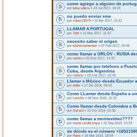
como agrego a alguien de portuga
por
luisa valera
» 23 Jul 2017, 16:24
no puedo enviar sms
por
ruben13579
» 12 Abr 2017, 13:42
LLAMAR A PORTUGAL
por
Tete
» 11 Mar 2017, 11:47
necesito saber el origen
por
luisherramientas
» 07 Feb 2017, 20:48
como llamar a ORLOV - RUSIA de
por
ramiro
» 02 Ene 2017, 14:33
como llamar por telefono a Puert
Cuba, desde Argentina
por
roberto
» 03 Feb 2017, 02:40
Llamar a México desde Ecuador a 
por
Adler
» 27 Dic 2016, 09:03
Como LLamar desde España a un 
por
Luesfer
» 08 Nov 2016, 11:33
Como llamar desde Colombia a B
por
Gerard
» 22 Oct 2016, 01:30
como llamar a montevideo????
por
maria cecilia troya
» 21 Sep 2016, 15:33
de dónde es el número +185215
por
Hans
» 18 Mar 2015, 18:54