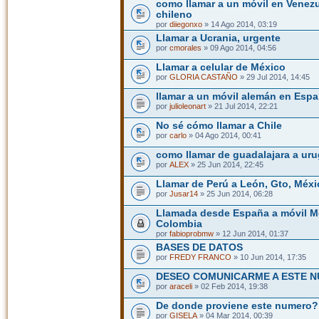
como llamar a un móvil en Venezu
chileno
por
diiegonxo
» 14 Ago 2014, 03:19
Llamar a Ucrania, urgente
por
cmorales
» 09 Ago 2014, 04:56
Llamar a celular de México
por
GLORIA CASTAÑO
» 29 Jul 2014, 14:45
llamar a un móvil alemán en Esp
por
julioleonart
» 21 Jul 2014, 22:21
No sé cómo llamar a Chile
por
carlo
» 04 Ago 2014, 00:41
como llamar de guadalajara a ur
por
ALEX
» 25 Jun 2014, 22:45
Llamar de Perú a León, Gto, Méxi
por
Jusar14
» 25 Jun 2014, 06:28
Llamada desde España a móvil Mo
Colombia
por
fabioprobmw
» 12 Jun 2014, 01:37
BASES DE DATOS
por
FREDY FRANCO
» 10 Jun 2014, 17:35
DESEO COMUNICARME A ESTE 
por
araceli
» 02 Feb 2014, 19:38
De donde proviene este numero?
por
GISELA
» 04 Mar 2014, 00:39