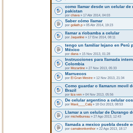
como llamar desde un celular de 
pakistan
por
chava
» 17 Abr 2014, 04:03
Saber cómo llamar
por
goliath.p
» 05 Abr 2014, 19:23
llamar a riobamba a celular
por
Jaqueline
» 17 Ene 2014, 08:11
tengo un familiar lejano en Perú 
México
por
diana
» 15 Nov 2013, 01:28
Instrucciones para llamada inter
Colombia
por
Mozartine
» 27 Nov 2013, 05:33
Marruecos
por
El Gran Mestre
» 12 Nov 2013, 21:34
Como guardar o llamarun movil 
Brazil
por
liza ven
» 04 Nov 2013, 05:56
De celular argentino a celular co
por
Maxii____Cabj
» 18 Oct 2013, 08:53
Llamar a un celular de Durango d
por
michelbureau
» 27 Ago 2013, 12:43
llamada a mexico puebla desde 
por
camaleonkenthor
» 22 Ago 2013, 18:17