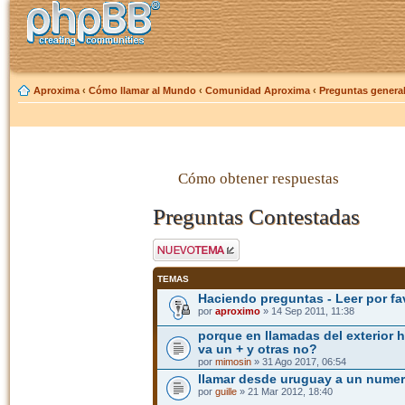
Aproxima
‹
Cómo llamar al Mundo
‹
Comunidad Aproxima
‹
Preguntas genera
Cómo obtener respuestas
Preguntas Contestadas
Publicar un nuevo
tema
TEMAS
Haciendo preguntas - Leer por fa
por
aproximo
» 14 Sep 2011, 11:38
porque en llamadas del exterior 
va un + y otras no?
por
mimosin
» 31 Ago 2017, 06:54
llamar desde uruguay a un numer
por
guille
» 21 Mar 2012, 18:40