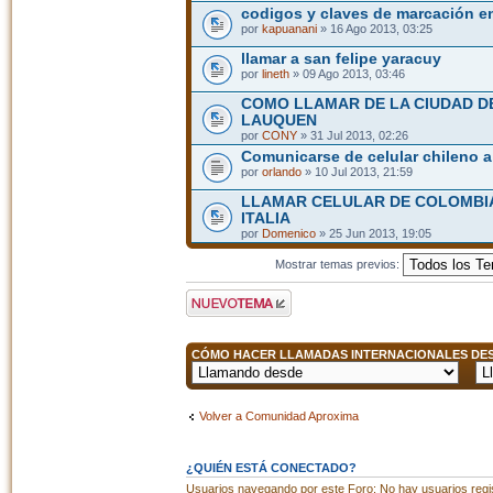
codigos y claves de marcación e
por
kapuanani
» 16 Ago 2013, 03:25
llamar a san felipe yaracuy
por
lineth
» 09 Ago 2013, 03:46
COMO LLAMAR DE LA CIUDAD D
LAUQUEN
por
CONY
» 31 Jul 2013, 02:26
Comunicarse de celular chileno a
por
orlando
» 10 Jul 2013, 21:59
LLAMAR CELULAR DE COLOMBIA
ITALIA
por
Domenico
» 25 Jun 2013, 19:05
Mostrar temas previos:
Publicar un nuevo
tema
CÓMO HACER LLAMADAS INTERNACIONALES DESD
Volver a Comunidad Aproxima
¿QUIÉN ESTÁ CONECTADO?
Usuarios navegando por este Foro: No hay usuarios regist