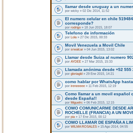
llamar desde uruguay a un numer
por wicky » 02 Dic 2014, 11:52
El numero celular en chile 51948
corresponde?
por
rodrigo
» 18 Jun 2015, 18:07
Telefono de información
por
Lola
» 27 Dic 2015, 00:33
Movil Venezuela a Movil Chile
por
srwalcar
» 04 Jun 2015, 13:02
Llamar desde Suiza al numero 9
por
AYDEE
» 27 Mar 2015, 15:33
Llamada anónima desde +52 555
por
gloriagld
» 29 Ene 2015, 14:21
como hablar por WhatsApp hasta
por
ireneeeee
» 11 Feb 2015, 12:19
Como llamar a un movil español 
desde España!!
por
Miguelrc
» 06 Feb 2015, 12:15
COMO COMUNICARME DESDE ARG
ROCHELLE (FRANCIA) A UN MOV
por
pia
» 17 Ene 2015, 00:12
COMO LLAMAR DE ESPAÑA A LI
por
WILMA ROSALES
» 15 Ago 2014, 04:55