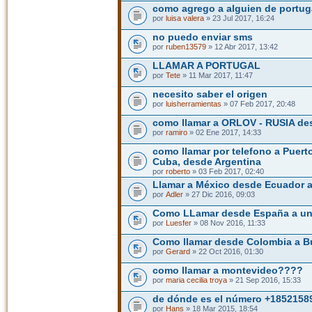
como agrego a alguien de portuga
por
luisa valera
» 23 Jul 2017, 16:24
no puedo enviar sms
por
ruben13579
» 12 Abr 2017, 13:42
LLAMAR A PORTUGAL
por
Tete
» 11 Mar 2017, 11:47
necesito saber el origen
por
luisherramientas
» 07 Feb 2017, 20:48
como llamar a ORLOV - RUSIA de
por
ramiro
» 02 Ene 2017, 14:33
como llamar por telefono a Puert
Cuba, desde Argentina
por
roberto
» 03 Feb 2017, 02:40
Llamar a México desde Ecuador a 
por
Adler
» 27 Dic 2016, 09:03
Como LLamar desde España a un 
por
Luesfer
» 08 Nov 2016, 11:33
Como llamar desde Colombia a B
por
Gerard
» 22 Oct 2016, 01:30
como llamar a montevideo????
por
maria cecilia troya
» 21 Sep 2016, 15:33
de dónde es el número +185215
por
Hans
» 18 Mar 2015, 18:54