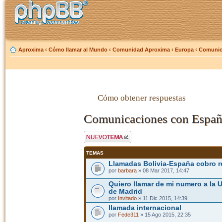
Aproxima
‹
Cómo llamar al Mundo
‹
Comunidad Aproxima
‹
Europa
‹
Comunic
Cómo obtener respuestas
Comunicaciones con Espa
Publicar un nuevo
tema
TEMAS
Llamadas Bolivia-España cobro r
por
barbara
» 08 Mar 2017, 14:47
Quiero llamar de mi numero a la
de Madrid
por
Invitado
» 11 Dic 2015, 14:39
llamada internacional
por
Fede311
» 15 Ago 2015, 22:35