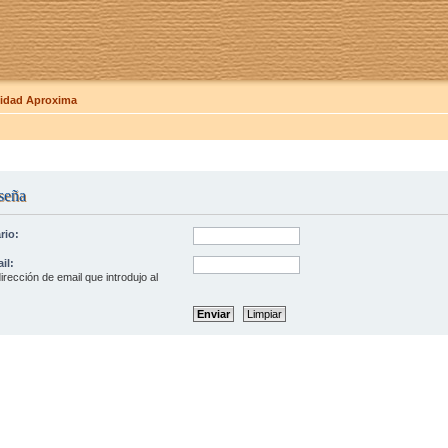
dad Aproxima
seña
rio:
il:
irección de email que introdujo al