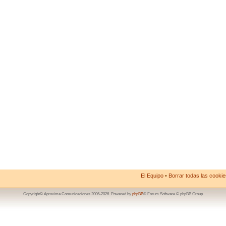
El Equipo
•
Borrar todas las cookies
Copyright© Aproxima Comunicaciones 2006-2026. Powered by
phpBB
® Forum Software © phpBB Group