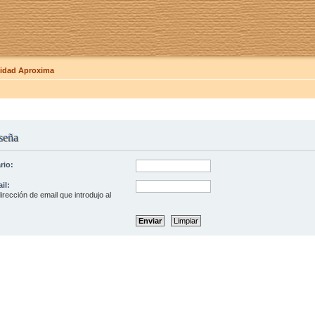
dad Aproxima
seña
rio:
il:
irección de email que introdujo al