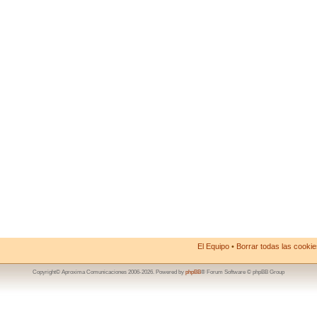
El Equipo
•
Borrar todas las cookies
Copyright© Aproxima Comunicaciones 2006-2026. Powered by
phpBB
® Forum Software © phpBB Group