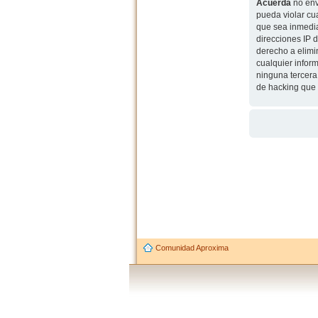
Acuerda
no env
pueda violar cu
que sea inmedia
direcciones IP 
derecho a elimi
cualquier infor
ninguna tercera
de hacking que 
Comunidad Aproxima