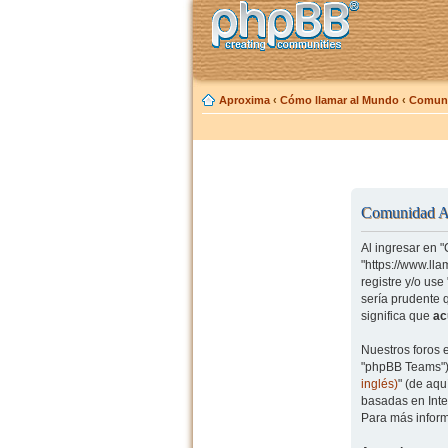
Aproxima
‹
Cómo llamar al Mundo
‹
Comuni
Comunidad Ap
Al ingresar en 
"https://www.ll
registre y/o us
sería prudente 
significa que
ac
Nuestros foros 
"phpBB Teams") 
inglés)
" (de aq
basadas en Inte
Para más inform