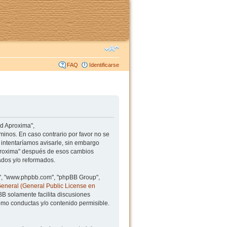
FAQ
Identificarse
ad Aproxima",
minos. En caso contrario por favor no se
intentaríamos avisarle, sin embargo
Aproxima" después de esos cambios
ados y/o reformados.
BB", "www.phpbb.com", "phpBB Group",
General (General Public License en
BB solamente facilita discusiones
mo conductas y/o contenido permisible.