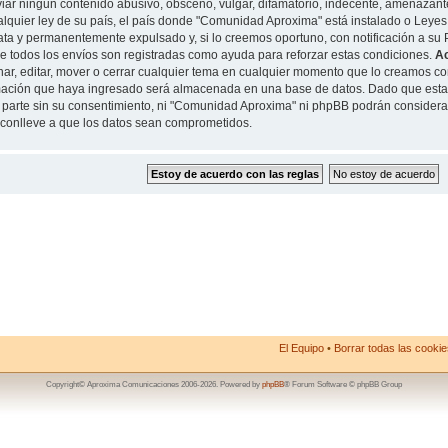
iar ningun contenido abusivo, obsceno, vulgar, difamatorio, indecente, amenazante
alquier ley de su país, el país donde "Comunidad Aproxima" está instalado o Leyes
ta y permanentemente expulsado y, si lo creemos oportuno, con notificación a su P
de todos los envíos son registradas como ayuda para reforzar estas condiciones.
A
nar, editar, mover o cerrar cualquier tema en cualquier momento que lo creamos 
mación que haya ingresado será almacenada en una base de datos. Dado que esta
 parte sin su consentimiento, ni "Comunidad Aproxima" ni phpBB podrán considera
conlleve a que los datos sean comprometidos.
El Equipo
•
Borrar todas las cookies
Copyright© Aproxima Comunicaciones 2006-2026. Powered by
phpBB
® Forum Software © phpBB Group