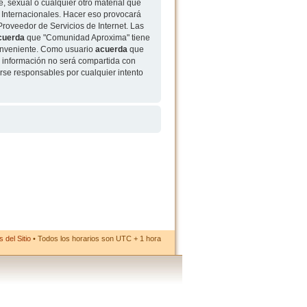
, sexual o cualquier otro material que
 Internacionales. Hacer eso provocará
roveedor de Servicios de Internet. Las
cuerda
que "Comunidad Aproxima" tiene
conveniente. Como usuario
acuerda
que
 información no será compartida con
rse responsables por cualquier intento
 del Sitio
• Todos los horarios son UTC + 1 hora