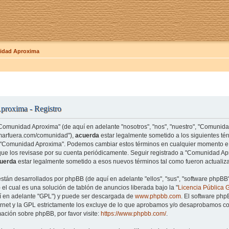
dad Aproxima
roxima - Registro
"Comunidad Aproxima" (de aquí en adelante "nosotros", "nos", "nuestro", "Comunid
amarfuera.com/comunidad"),
acuerda
estar legalmente sometido a los siguientes tér
e "Comunidad Aproxima". Podemos cambiar estos términos en cualquier momento e 
que los revisase por su cuenta periódicamente. Seguir registrado a "Comunidad 
uerda
estar legalmente sometido a esos nuevos términos tal como fueron actualiz
están desarrollados por phpBB (de aquí en adelante "ellos", "sus", "software php
el cual es una solución de tablón de anuncios liberada bajo la "
Licencia Pública 
uí en adelante "GPL") y puede ser descargada de
www.phpbb.com
. El software php
rnet y la GPL estrictamente los excluye de lo que aprobamos y/o desaprobamos co
ación sobre phpBB, por favor visite:
https://www.phpbb.com/
.