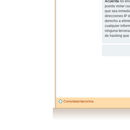
Acuerda
no env
pueda violar cu
que sea inmedia
direcciones IP 
derecho a elimi
cualquier infor
ninguna tercera
de hacking que 
Comunidad Aproxima