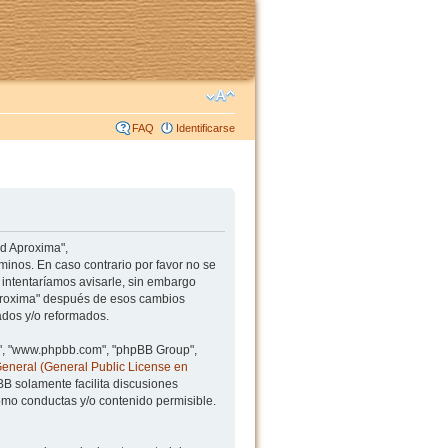
FAQ
Identificarse
ad Aproxima",
minos. En caso contrario por favor no se
intentaríamos avisarle, sin embargo
Aproxima" después de esos cambios
ados y/o reformados.
BB", "www.phpbb.com", "phpBB Group",
General (General Public License en
BB solamente facilita discusiones
mo conductas y/o contenido permisible.