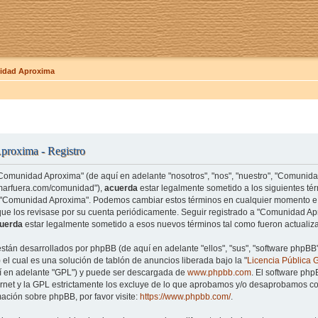
dad Aproxima
roxima - Registro
"Comunidad Aproxima" (de aquí en adelante "nosotros", "nos", "nuestro", "Comunid
amarfuera.com/comunidad"),
acuerda
estar legalmente sometido a los siguientes tér
e "Comunidad Aproxima". Podemos cambiar estos términos en cualquier momento e 
que los revisase por su cuenta periódicamente. Seguir registrado a "Comunidad 
uerda
estar legalmente sometido a esos nuevos términos tal como fueron actualiz
están desarrollados por phpBB (de aquí en adelante "ellos", "sus", "software php
el cual es una solución de tablón de anuncios liberada bajo la "
Licencia Pública 
uí en adelante "GPL") y puede ser descargada de
www.phpbb.com
. El software php
rnet y la GPL estrictamente los excluye de lo que aprobamos y/o desaprobamos co
ación sobre phpBB, por favor visite:
https://www.phpbb.com/
.