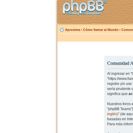
Aproxima
‹
Cómo llamar al Mundo
‹
Comuni
Comunidad Ap
Al ingresar en 
"https://www.ll
registre y/o us
sería prudente 
significa que
ac
Nuestros foros 
"phpBB Teams") 
inglés)
" (de aq
basadas en Inte
Para más inform