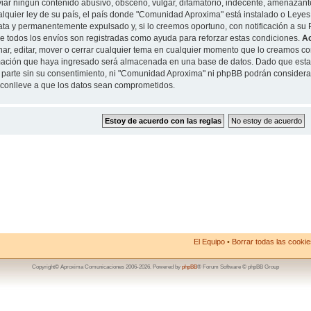
iar ningun contenido abusivo, obsceno, vulgar, difamatorio, indecente, amenazante
alquier ley de su país, el país donde "Comunidad Aproxima" está instalado o Leyes
ta y permanentemente expulsado y, si lo creemos oportuno, con notificación a su P
de todos los envíos son registradas como ayuda para reforzar estas condiciones.
A
nar, editar, mover o cerrar cualquier tema en cualquier momento que lo creamos 
mación que haya ingresado será almacenada en una base de datos. Dado que esta
 parte sin su consentimiento, ni "Comunidad Aproxima" ni phpBB podrán considera
conlleve a que los datos sean comprometidos.
El Equipo
•
Borrar todas las cookies
Copyright© Aproxima Comunicaciones 2006-2026. Powered by
phpBB
® Forum Software © phpBB Group