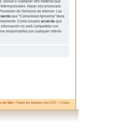
, sexual o cualquier otro material que
 Internacionales. Hacer eso provocará
roveedor de Servicios de Internet. Las
cuerda
que "Comunidad Aproxima" tiene
conveniente. Como usuario
acuerda
que
 información no será compartida con
rse responsables por cualquier intento
 del Sitio
• Todos los horarios son UTC + 1 hora