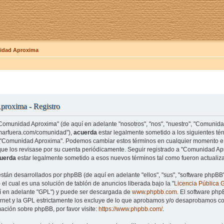
dad Aproxima
roxima - Registro
"Comunidad Aproxima" (de aquí en adelante "nosotros", "nos", "nuestro", "Comunid
amarfuera.com/comunidad"),
acuerda
estar legalmente sometido a los siguientes tér
e "Comunidad Aproxima". Podemos cambiar estos términos en cualquier momento e 
que los revisase por su cuenta periódicamente. Seguir registrado a "Comunidad 
uerda
estar legalmente sometido a esos nuevos términos tal como fueron actualiz
están desarrollados por phpBB (de aquí en adelante "ellos", "sus", "software php
el cual es una solución de tablón de anuncios liberada bajo la "
Licencia Pública 
uí en adelante "GPL") y puede ser descargada de
www.phpbb.com
. El software php
rnet y la GPL estrictamente los excluye de lo que aprobamos y/o desaprobamos co
ación sobre phpBB, por favor visite:
https://www.phpbb.com/
.