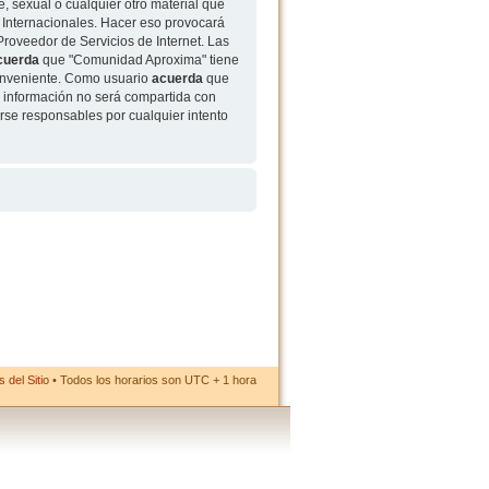
, sexual o cualquier otro material que
 Internacionales. Hacer eso provocará
roveedor de Servicios de Internet. Las
cuerda
que "Comunidad Aproxima" tiene
conveniente. Como usuario
acuerda
que
 información no será compartida con
rse responsables por cualquier intento
 del Sitio
• Todos los horarios son UTC + 1 hora