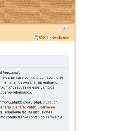
FAQ
Identificarse
ad Aproxima",
minos. En caso contrario por favor no se
intentaríamos avisarle, sin embargo
Aproxima" después de esos cambios
ados y/o reformados.
BB", "www.phpbb.com", "phpBB Group",
General (General Public License en
BB solamente facilita discusiones
mo conductas y/o contenido permisible.