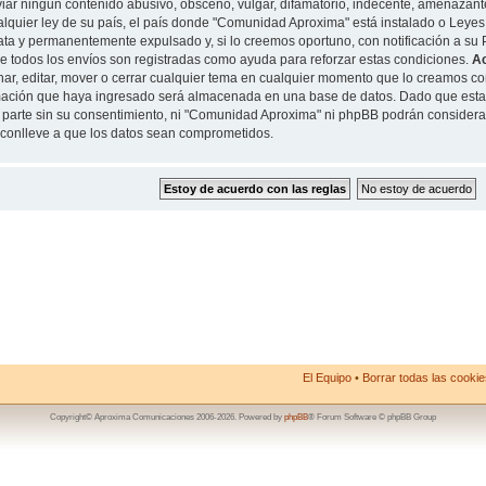
iar ningun contenido abusivo, obsceno, vulgar, difamatorio, indecente, amenazante
alquier ley de su país, el país donde "Comunidad Aproxima" está instalado o Leyes
ta y permanentemente expulsado y, si lo creemos oportuno, con notificación a su P
de todos los envíos son registradas como ayuda para reforzar estas condiciones.
A
nar, editar, mover o cerrar cualquier tema en cualquier momento que lo creamos 
mación que haya ingresado será almacenada en una base de datos. Dado que esta
 parte sin su consentimiento, ni "Comunidad Aproxima" ni phpBB podrán considera
conlleve a que los datos sean comprometidos.
El Equipo
•
Borrar todas las cookies
Copyright© Aproxima Comunicaciones 2006-2026. Powered by
phpBB
® Forum Software © phpBB Group