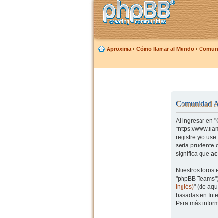
Aproxima
‹
Cómo llamar al Mundo
‹
Comuni
Comunidad Ap
Al ingresar en 
"https://www.ll
registre y/o us
sería prudente 
significa que
ac
Nuestros foros 
"phpBB Teams") 
inglés)
" (de aq
basadas en Inte
Para más inform