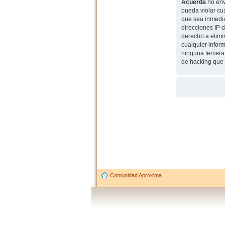
Acuerda
no env
pueda violar cu
que sea inmedia
direcciones IP 
derecho a elimi
cualquier infor
ninguna tercera
de hacking que 
Comunidad Aproxima