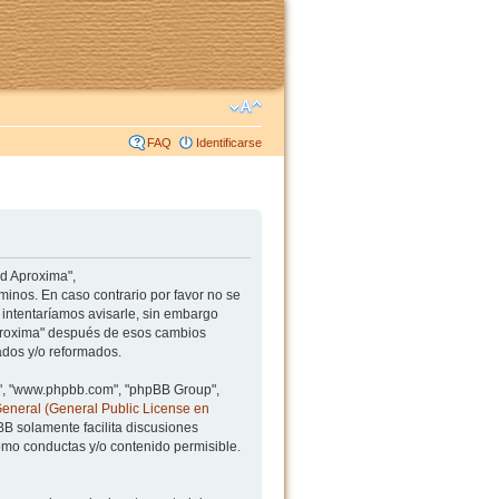
FAQ
Identificarse
ad Aproxima",
minos. En caso contrario por favor no se
intentaríamos avisarle, sin embargo
Aproxima" después de esos cambios
ados y/o reformados.
BB", "www.phpbb.com", "phpBB Group",
General (General Public License en
BB solamente facilita discusiones
mo conductas y/o contenido permisible.