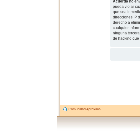
Acuerda
no env
pueda violar cu
que sea inmedia
direcciones IP 
derecho a elimi
cualquier infor
ninguna tercera
de hacking que 
Comunidad Aproxima