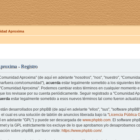
dad Aproxima
roxima - Registro
"Comunidad Aproxima" (de aquí en adelante "nosotros", "nos", "nuestro", "Comunid
amarfuera.com/comunidad"),
acuerda
estar legalmente sometido a los siguientes tér
e "Comunidad Aproxima". Podemos cambiar estos términos en cualquier momento e 
que los revisase por su cuenta periódicamente. Seguir registrado a "Comunidad 
uerda
estar legalmente sometido a esos nuevos términos tal como fueron actualiz
están desarrollados por phpBB (de aquí en adelante "ellos", "sus", "software php
el cual es una solución de tablón de anuncios liberada bajo la "
Licencia Pública 
uí en adelante "GPL") y puede ser descargada de
www.phpbb.com
. El software php
rnet y la GPL estrictamente los excluye de lo que aprobamos y/o desaprobamos co
ación sobre phpBB, por favor visite:
https://www.phpbb.com/
.