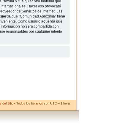
, sexual o cualquier otro material que
 Internacionales. Hacer eso provocará
roveedor de Servicios de Internet. Las
cuerda
que "Comunidad Aproxima" tiene
conveniente. Como usuario
acuerda
que
 información no será compartida con
rse responsables por cualquier intento
 del Sitio
• Todos los horarios son UTC + 1 hora