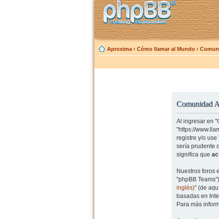
Aproxima
‹
Cómo llamar al Mundo
‹
Comuni
Comunidad Ap
Al ingresar en 
"https://www.ll
registre y/o us
sería prudente 
significa que
ac
Nuestros foros 
"phpBB Teams") 
inglés)
" (de aq
basadas en Inte
Para más inform