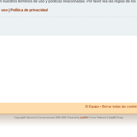
n nuestros términos de uso y políticas relacionadas. Por favor lea las reglas de los 
 uso
|
Política de privacidad
El Equipo
•
Borrar todas las cookies
Copyright© Aproxima Comunicaciones 2006-2026. Powered by
phpBB
® Forum Software © phpBB Group