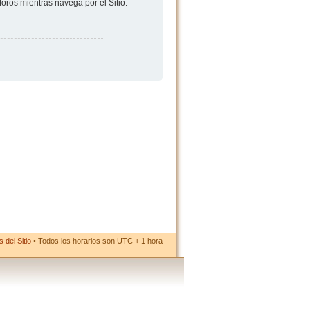
foros mientras navega por el Sitio.
 del Sitio
• Todos los horarios son UTC + 1 hora