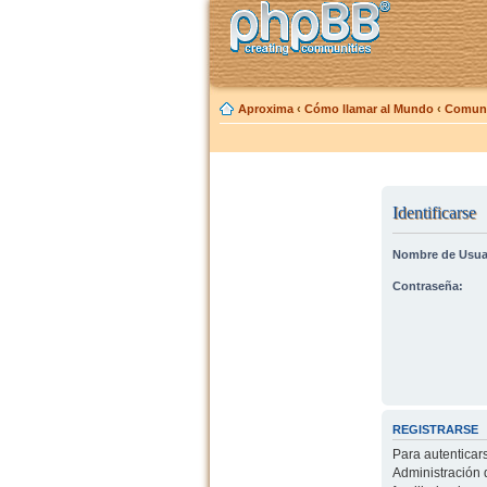
Aproxima
‹
Cómo llamar al Mundo
‹
Comuni
Identificarse
Nombre de Usua
Contraseña:
REGISTRARSE
Para autenticar
Administración 