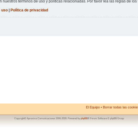
n nuestros términos de uso y políticas relacionadas. Por favor lea las reglas de los 
 uso
|
Política de privacidad
El Equipo
•
Borrar todas las cookies
Copyright© Aproxima Comunicaciones 2006-2026. Powered by
phpBB
® Forum Software © phpBB Group