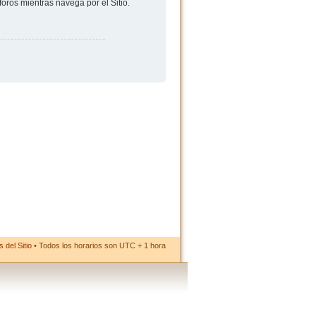
foros mientras navega por el Sitio.
 del Sitio
• Todos los horarios son UTC + 1 hora