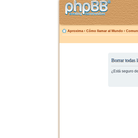
Aproxima
‹
Cómo llamar al Mundo
‹
Comuni
Borrar todas l
¿Está seguro de