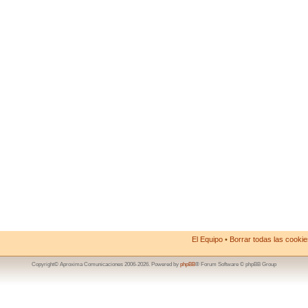
El Equipo
•
Borrar todas las cookies
Copyright© Aproxima Comunicaciones 2006-2026. Powered by
phpBB
® Forum Software © phpBB Group