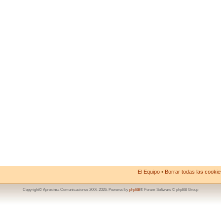
El Equipo
•
Borrar todas las cookies
Copyright© Aproxima Comunicaciones 2006-2026. Powered by
phpBB
® Forum Software © phpBB Group