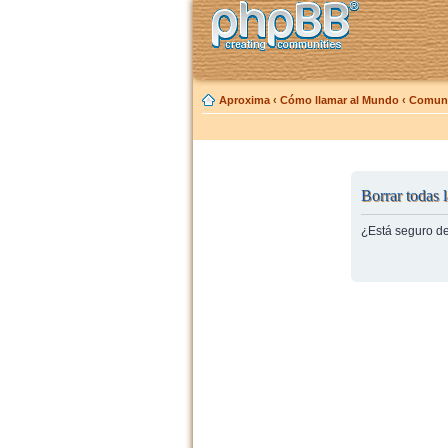
Aproxima
‹
Cómo llamar al Mundo
‹
Comuni
Borrar todas l
¿Está seguro de