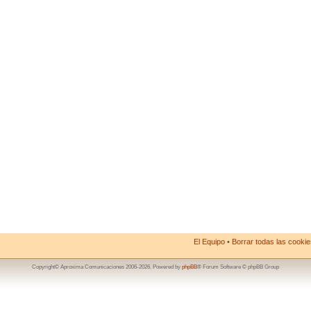
El Equipo
•
Borrar todas las cookies
Copyright© Aproxima Comunicaciones 2006-2026. Powered by
phpBB
® Forum Software © phpBB Group