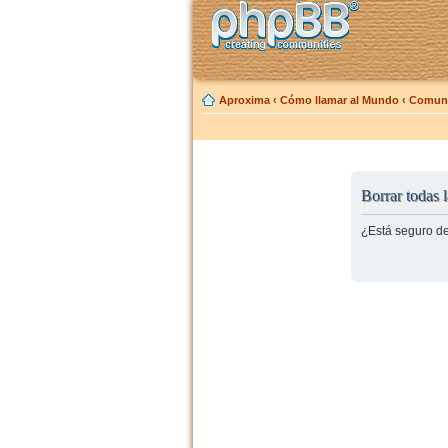
Aproxima
‹
Cómo llamar al Mundo
‹
Comuni
Borrar todas l
¿Está seguro de