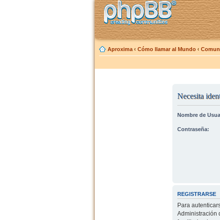
Aproxima
‹
Cómo llamar al Mundo
‹
Comuni
Necesita ident
Nombre de Usua
Contraseña:
REGISTRARSE
Para autenticar
Administración 