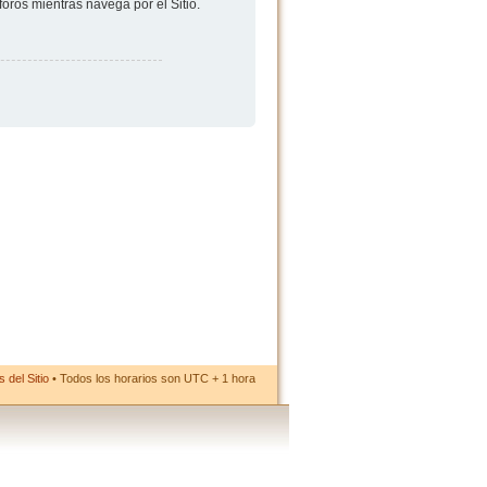
foros mientras navega por el Sitio.
 del Sitio
• Todos los horarios son UTC + 1 hora