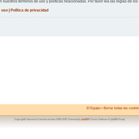
n nuestros términos de uso y políticas relacionadas. Por favor lea las reglas de los 
 uso
|
Política de privacidad
El Equipo
•
Borrar todas las cookies
Copyright© Aproxima Comunicaciones 2006-2026. Powered by
phpBB
® Forum Software © phpBB Group