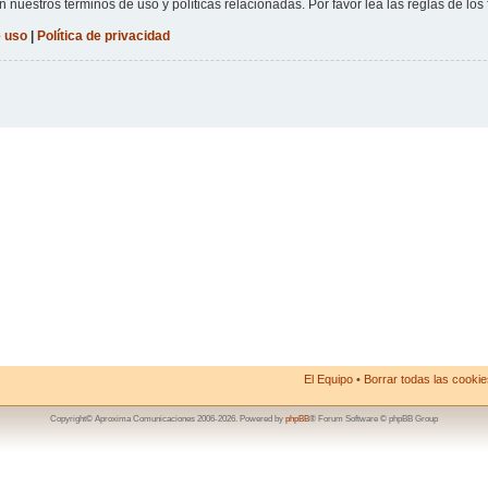
n nuestros términos de uso y políticas relacionadas. Por favor lea las reglas de los 
 uso
|
Política de privacidad
El Equipo
•
Borrar todas las cookies
Copyright© Aproxima Comunicaciones 2006-2026. Powered by
phpBB
® Forum Software © phpBB Group