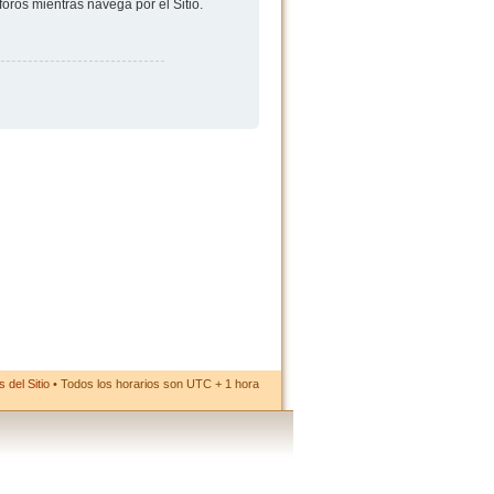
foros mientras navega por el Sitio.
 del Sitio
• Todos los horarios son UTC + 1 hora