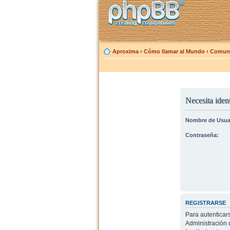
Aproxima
‹
Cómo llamar al Mundo
‹
Comuni
Necesita ident
Nombre de Usua
Contraseña:
REGISTRARSE
Para autenticar
Administración 