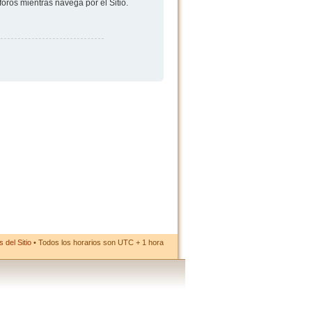
foros mientras navega por el Sitio.
 del Sitio
• Todos los horarios son UTC + 1 hora