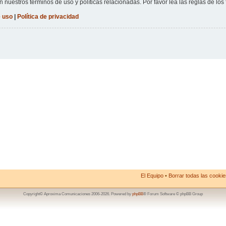
n nuestros términos de uso y políticas relacionadas. Por favor lea las reglas de los 
 uso
|
Política de privacidad
El Equipo
•
Borrar todas las cookies
Copyright© Aproxima Comunicaciones 2006-2026. Powered by
phpBB
® Forum Software © phpBB Group