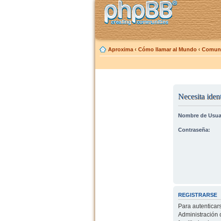
Aproxima
‹
Cómo llamar al Mundo
‹
Comuni
Necesita ident
Nombre de Usua
Contraseña:
REGISTRARSE
Para autenticar
Administración 