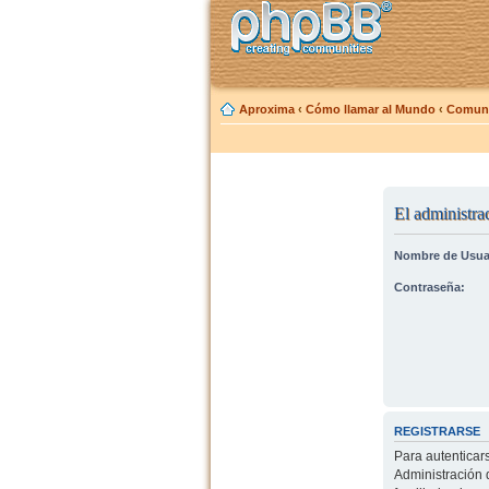
Aproxima
‹
Cómo llamar al Mundo
‹
Comuni
El administrad
Nombre de Usua
Contraseña:
REGISTRARSE
Para autenticar
Administración 