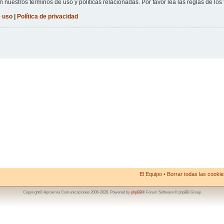
n nuestros términos de uso y políticas relacionadas. Por favor lea las reglas de los 
 uso
|
Política de privacidad
El Equipo
•
Borrar todas las cookies
Copyright© Aproxima Comunicaciones 2006-2026. Powered by
phpBB
® Forum Software © phpBB Group