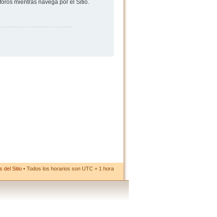
foros mientras navega por el Sitio.
 del Sitio
• Todos los horarios son UTC + 1 hora