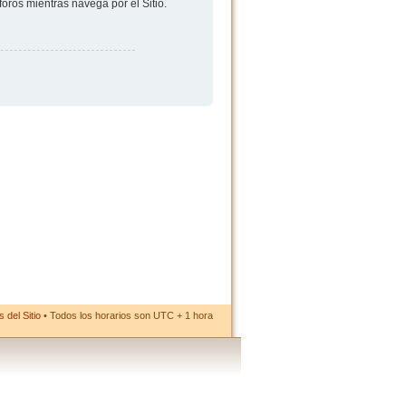
foros mientras navega por el Sitio.
 del Sitio
• Todos los horarios son UTC + 1 hora