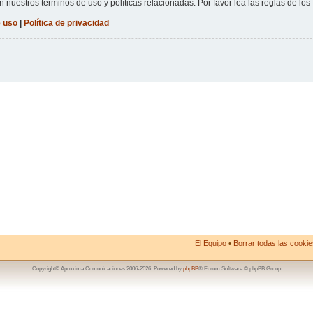
n nuestros términos de uso y políticas relacionadas. Por favor lea las reglas de los 
 uso
|
Política de privacidad
El Equipo
•
Borrar todas las cookies
Copyright© Aproxima Comunicaciones 2006-2026. Powered by
phpBB
® Forum Software © phpBB Group