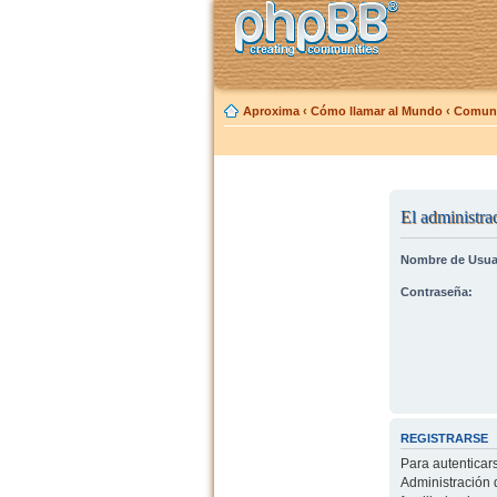
Aproxima
‹
Cómo llamar al Mundo
‹
Comuni
El administrad
Nombre de Usua
Contraseña:
REGISTRARSE
Para autenticar
Administración 