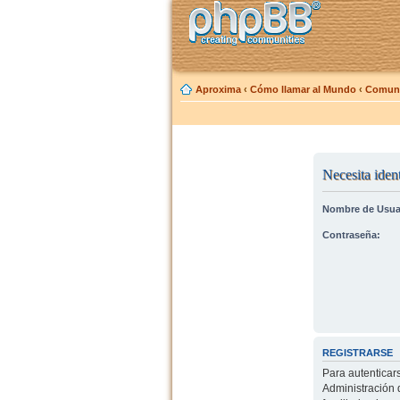
Aproxima
‹
Cómo llamar al Mundo
‹
Comuni
Necesita ident
Nombre de Usua
Contraseña:
REGISTRARSE
Para autenticar
Administración 