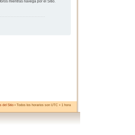
foros mientras navega por el Sitio.
 del Sitio
• Todos los horarios son UTC + 1 hora