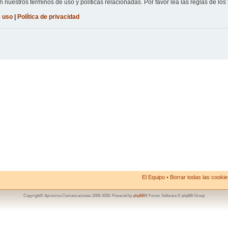
n nuestros términos de uso y políticas relacionadas. Por favor lea las reglas de los 
 uso
|
Política de privacidad
El Equipo
•
Borrar todas las cookies
Copyright© Aproxima Comunicaciones 2006-2026. Powered by
phpBB
® Forum Software © phpBB Group