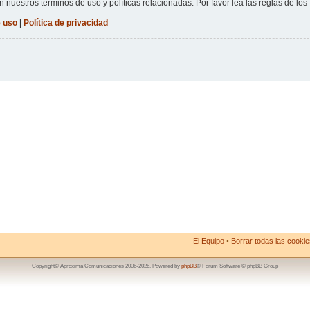
n nuestros términos de uso y políticas relacionadas. Por favor lea las reglas de los 
 uso
|
Política de privacidad
El Equipo
•
Borrar todas las cookies
Copyright© Aproxima Comunicaciones 2006-2026. Powered by
phpBB
® Forum Software © phpBB Group