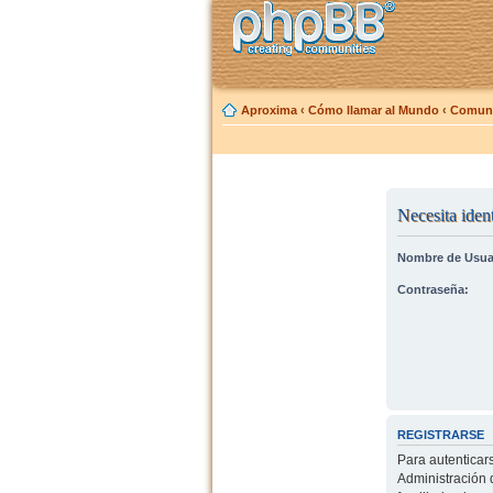
Aproxima
‹
Cómo llamar al Mundo
‹
Comuni
Necesita ident
Nombre de Usua
Contraseña:
REGISTRARSE
Para autenticar
Administración 