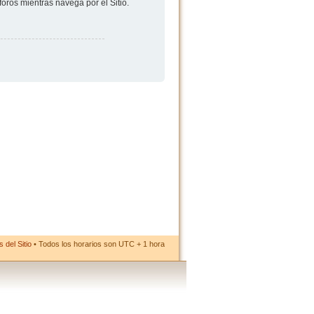
foros mientras navega por el Sitio.
 del Sitio
• Todos los horarios son UTC + 1 hora