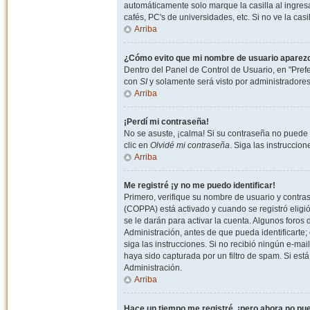
automáticamente solo marque la casilla al ingresa
cafés, PC's de universidades, etc. Si no ve la casi
Arriba
¿Cómo evito que mi nombre de usuario aparezca 
Dentro del Panel de Control de Usuario, en "Pref
con
SI
y solamente será visto por administradore
Arriba
¡Perdí mi contraseña!
No se asuste, ¡calma! Si su contraseña no puede 
clic en
Olvidé mi contraseña
. Siga las instruccio
Arriba
Me registré ¡y no me puedo identificar!
Primero, verifique su nombre de usuario y contrase
(COPPA) está activado y cuando se registró eligi
se le darán para activar la cuenta. Algunos foro
Administración, antes de que pueda identificarte; e
siga las instrucciones. Si no recibió ningún e-mai
haya sido capturada por un filtro de spam. Si est
Administración.
Arriba
Hace un tiempo me registré, ¡pero ahora no p